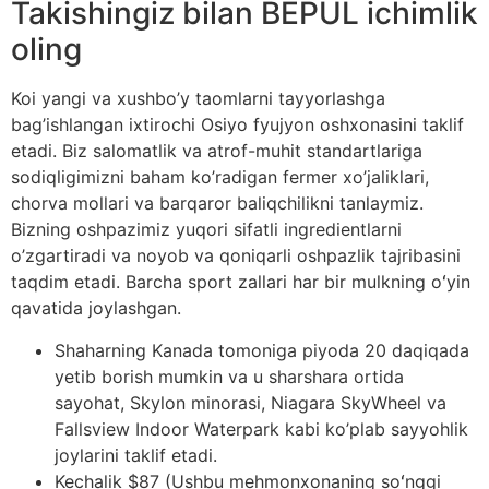
Takishingiz bilan BEPUL ichimlik
oling
Koi yangi va xushbo’y taomlarni tayyorlashga
bag’ishlangan ixtirochi Osiyo fyujyon oshxonasini taklif
etadi. Biz salomatlik va atrof-muhit standartlariga
sodiqligimizni baham ko’radigan fermer xo’jaliklari,
chorva mollari va barqaror baliqchilikni tanlaymiz.
Bizning oshpazimiz yuqori sifatli ingredientlarni
o’zgartiradi va noyob va qoniqarli oshpazlik tajribasini
taqdim etadi. Barcha sport zallari har bir mulkning oʻyin
qavatida joylashgan.
Shaharning Kanada tomoniga piyoda 20 daqiqada
yetib borish mumkin va u sharshara ortida
sayohat, Skylon minorasi, Niagara SkyWheel va
Fallsview Indoor Waterpark kabi ko’plab sayyohlik
joylarini taklif etadi.
Kechalik $87 (Ushbu mehmonxonaning soʻnggi