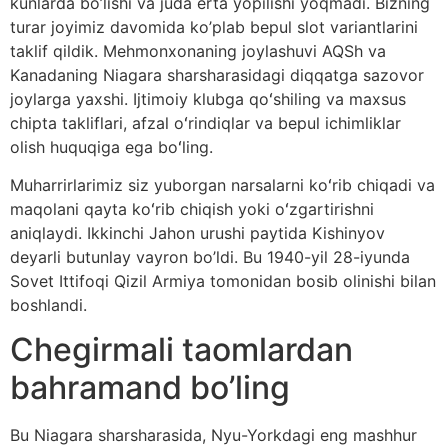
kunlarda bo’lishi va juda erta yopilishi yoqmadi. Bizning
turar joyimiz davomida ko’plab bepul slot variantlarini
taklif qildik. Mehmonxonaning joylashuvi AQSh va
Kanadaning Niagara sharsharasidagi diqqatga sazovor
joylarga yaxshi. Ijtimoiy klubga qoʻshiling va maxsus
chipta takliflari, afzal oʻrindiqlar va bepul ichimliklar
olish huquqiga ega boʻling.
Muharrirlarimiz siz yuborgan narsalarni koʻrib chiqadi va
maqolani qayta koʻrib chiqish yoki oʻzgartirishni
aniqlaydi. Ikkinchi Jahon urushi paytida Kishinyov
deyarli butunlay vayron bo’ldi. Bu 1940-yil 28-iyunda
Sovet Ittifoqi Qizil Armiya tomonidan bosib olinishi bilan
boshlandi.
Chegirmali taomlardan
bahramand bo’ling
Bu Niagara sharsharasida, Nyu-Yorkdagi eng mashhur