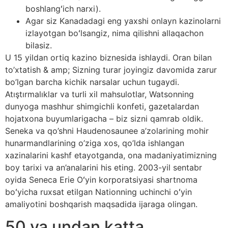
boshlangʻich narxi).
Agar siz Kanadadagi eng yaxshi onlayn kazinolarni
izlayotgan boʻlsangiz, nima qilishni allaqachon
bilasiz.
U 15 yildan ortiq kazino biznesida ishlaydi. Oran bilan
to’xtatish & amp; Sizning turar joyingiz davomida zarur
bo’lgan barcha kichik narsalar uchun tugaydi.
Atıştırmalıklar va turli xil mahsulotlar, Watsonning
dunyoga mashhur shimgichli konfeti, gazetalardan
hojatxona buyumlarigacha – biz sizni qamrab oldik.
Seneka va qo’shni Haudenosaunee a’zolarining mohir
hunarmandlarining o’ziga xos, qo’lda ishlangan
xazinalarini kashf etayotganda, ona madaniyatimizning
boy tarixi va an’analarini his eting. 2003-yil sentabr
oyida Seneca Erie Oʻyin korporatsiyasi shartnoma
boʻyicha ruxsat etilgan Nationning uchinchi oʻyin
amaliyotini boshqarish maqsadida ijaraga olingan.
50 va undan katta