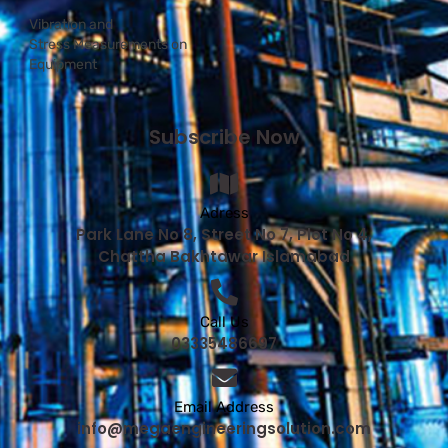
Vibration and
Stress Measurements on
Equipment
Subscribe Now
Adress
Park Lane No 8, Street No 7, Plot No 4,
Chattha Bakhtawar Islamabad
Call Us
03335486697
Email Address
info@megaengineeringsolution.com