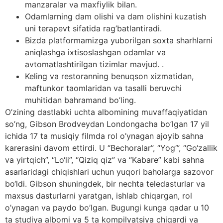
manzaralar va maxfiylik bilan.
Odamlarning dam olishi va dam olishini kuzatish
uni terapevt sifatida rag’batlantiradi.
Bizda platformamizga yuborilgan soxta sharhlarni
aniqlashga ixtisoslashgan odamlar va
avtomatlashtirilgan tizimlar mavjud. .
Keling va restoranning benuqson xizmatidan,
maftunkor taomlaridan va tasalli beruvchi
muhitidan bahramand bo’ling.
O’zining dastlabki uchta albomining muvaffaqiyatidan
so’ng, Gibson Brodveydan Londongacha bo’lgan 17 yil
ichida 17 ta musiqiy filmda rol o’ynagan ajoyib sahna
karerasini davom ettirdi. U “Bechoralar”, “Yog‘”, “Go‘zallik
va yirtqich”, “Lo‘li”, “Qiziq qiz” va “Kabare” kabi sahna
asarlaridagi chiqishlari uchun yuqori baholarga sazovor
bo‘ldi. Gibson shuningdek, bir nechta teledasturlar va
maxsus dasturlarni yaratgan, ishlab chiqargan, rol
o’ynagan va paydo bo’lgan. Bugungi kunga qadar u 10
ta studiya albomi va 5 ta kompilyatsiya chiqardi va