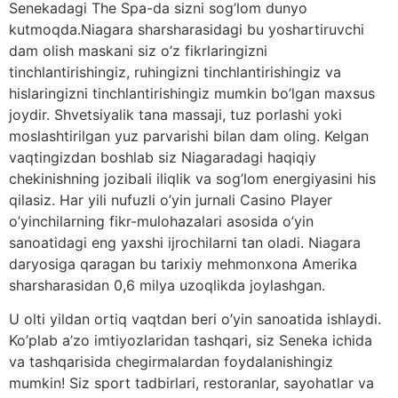
Senekadagi The Spa-da sizni sog’lom dunyo
kutmoqda.Niagara sharsharasidagi bu yoshartiruvchi
dam olish maskani siz o’z fikrlaringizni
tinchlantirishingiz, ruhingizni tinchlantirishingiz va
hislaringizni tinchlantirishingiz mumkin bo’lgan maxsus
joydir. Shvetsiyalik tana massaji, tuz porlashi yoki
moslashtirilgan yuz parvarishi bilan dam oling. Kelgan
vaqtingizdan boshlab siz Niagaradagi haqiqiy
chekinishning jozibali iliqlik va sog’lom energiyasini his
qilasiz. Har yili nufuzli o’yin jurnali Casino Player
o’yinchilarning fikr-mulohazalari asosida o’yin
sanoatidagi eng yaxshi ijrochilarni tan oladi. Niagara
daryosiga qaragan bu tarixiy mehmonxona Amerika
sharsharasidan 0,6 milya uzoqlikda joylashgan.
U olti yildan ortiq vaqtdan beri o’yin sanoatida ishlaydi.
Ko’plab a’zo imtiyozlaridan tashqari, siz Seneka ichida
va tashqarisida chegirmalardan foydalanishingiz
mumkin! Siz sport tadbirlari, restoranlar, sayohatlar va