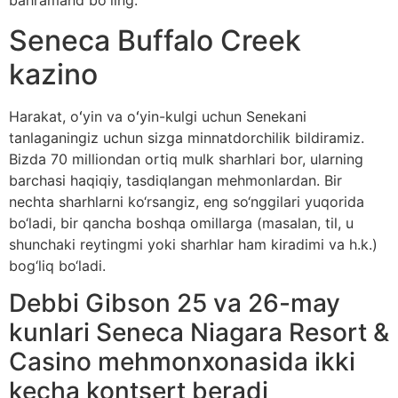
bahramand boʻling.
Seneca Buffalo Creek
kazino
Harakat, oʻyin va oʻyin-kulgi uchun Senekani
tanlaganingiz uchun sizga minnatdorchilik bildiramiz.
Bizda 70 milliondan ortiq mulk sharhlari bor, ularning
barchasi haqiqiy, tasdiqlangan mehmonlardan. Bir
nechta sharhlarni ko‘rsangiz, eng so‘nggilari yuqorida
bo‘ladi, bir qancha boshqa omillarga (masalan, til, u
shunchaki reytingmi yoki sharhlar ham kiradimi va h.k.)
bog‘liq bo‘ladi.
Debbi Gibson 25 va 26-may
kunlari Seneca Niagara Resort &
Casino mehmonxonasida ikki
kecha kontsert beradi