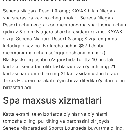
Seneca Niagara Resort & amp; KAYAK bilan Niagara
sharsharasida kazino chegirmalari. Seneca Niagara
Resort uchun eng arzon mehmonxona shartnoma uchun
qidiruv & amp; Niagara sharsharasidagi kazino. KAYAK
sizga Seneca Niagara Resort & amp; Sizga eng mos
keladigan kazino. Bir kecha uchun $87 (Ushbu
mehmonxona uchun so’nggi boshlang’ich narx).
Blackjackning ushbu o’zgarishida to’rtta 10 nuqtali
kartalar kemadan olib tashlanadi va o’yinchining 21
kartasi har doim dilerning 21 kartasidan ustun turadi.
Texas Hold’em harakati o’yinchi va dilerlik o’yinlari bilan
birlashtiriladi.
Spa maxsus xizmatlari
Katta ekranli televizorlarda oʻyinlar va oʻyinlarni
tomosha qiling, pul tiking va barchasini bir joyda –
Seneca Niagaradagi Sports Loungeda buyurtma qiling.