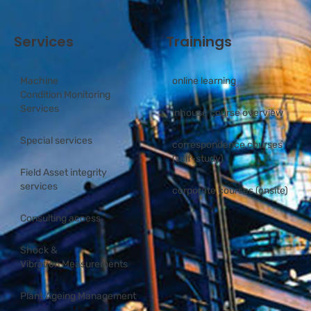
Services
Trainings
Machine
online learning
Condition Monitoring
Services
inhouse course overview
Special services
correspondence courses
(self-study)
Field Asset integrity
services
corporate courses (onsite)
Consulting access
Shock &
Vibration Measurements
Plant Ageing Management