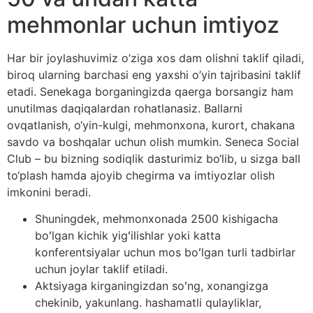
mehmonlar uchun imtiyoz
Har bir joylashuvimiz o’ziga xos dam olishni taklif qiladi,
biroq ularning barchasi eng yaxshi o’yin tajribasini taklif
etadi. Senekaga borganingizda qaerga borsangiz ham
unutilmas daqiqalardan rohatlanasiz. Ballarni
ovqatlanish, o‘yin-kulgi, mehmonxona, kurort, chakana
savdo va boshqalar uchun olish mumkin. Seneca Social
Club – bu bizning sodiqlik dasturimiz bo‘lib, u sizga ball
to‘plash hamda ajoyib chegirma va imtiyozlar olish
imkonini beradi.
Shuningdek, mehmonxonada 2500 kishigacha
boʻlgan kichik yigʻilishlar yoki katta
konferentsiyalar uchun mos boʻlgan turli tadbirlar
uchun joylar taklif etiladi.
Aktsiyaga kirganingizdan soʻng, xonangizga
chekinib, yakunlang. hashamatli qulayliklar,