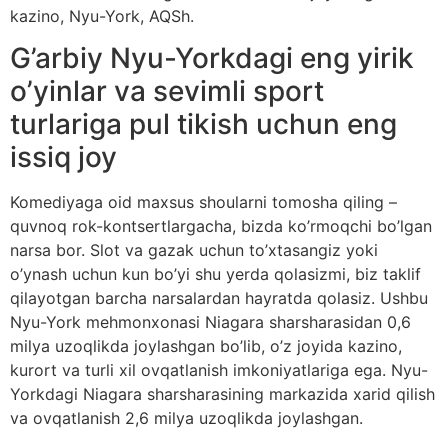
kazino, Nyu-York, AQSh.
G’arbiy Nyu-Yorkdagi eng yirik
o’yinlar va sevimli sport
turlariga pul tikish uchun eng
issiq joy
Komediyaga oid maxsus shoularni tomosha qiling –
quvnoq rok-kontsertlargacha, bizda ko’rmoqchi bo’lgan
narsa bor. Slot va gazak uchun to’xtasangiz yoki
o’ynash uchun kun bo’yi shu yerda qolasizmi, biz taklif
qilayotgan barcha narsalardan hayratda qolasiz. Ushbu
Nyu-York mehmonxonasi Niagara sharsharasidan 0,6
milya uzoqlikda joylashgan bo’lib, o’z joyida kazino,
kurort va turli xil ovqatlanish imkoniyatlariga ega. Nyu-
Yorkdagi Niagara sharsharasining markazida xarid qilish
va ovqatlanish 2,6 milya uzoqlikda joylashgan.