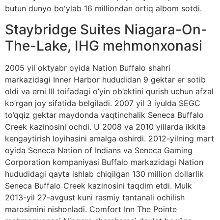
butun dunyo boʻylab 16 milliondan ortiq albom sotdi.
Staybridge Suites Niagara-On-
The-Lake, IHG mehmonxonasi
2005 yil oktyabr oyida Nation Buffalo shahri
markazidagi Inner Harbor hududidan 9 gektar er sotib
oldi va erni III toifadagi o’yin ob’ektini qurish uchun afzal
ko’rgan joy sifatida belgiladi. 2007 yil 3 iyulda SEGC
to’qqiz gektar maydonda vaqtinchalik Seneca Buffalo
Creek kazinosini ochdi. U 2008 va 2010 yillarda ikkita
kengaytirish loyihasini amalga oshirdi. 2012-yilning mart
oyida Seneca Nation of Indians va Seneca Gaming
Corporation kompaniyasi Buffalo markazidagi Nation
hududidagi qayta ishlab chiqilgan 130 million dollarlik
Seneca Buffalo Creek kazinosini taqdim etdi. Mulk
2013-yil 27-avgust kuni rasmiy tantanali ochilish
marosimini nishonladi. Comfort Inn The Pointe