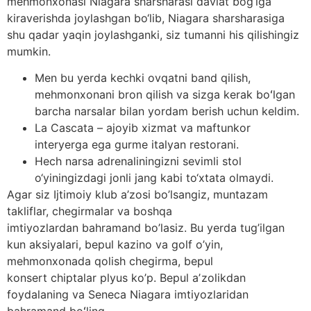
mehmonxonasi Niagara sharsharasi davlat bog‘iga
kiraverishda joylashgan bo‘lib, Niagara sharsharasiga
shu qadar yaqin joylashganki, siz tumanni his qilishingiz
mumkin.
Men bu yerda kechki ovqatni band qilish,
mehmonxonani bron qilish va sizga kerak boʻlgan
barcha narsalar bilan yordam berish uchun keldim.
La Cascata – ajoyib xizmat va maftunkor
interyerga ega gurme italyan restorani.
Hech narsa adrenaliningizni sevimli stol
o‘yiningizdagi jonli jang kabi to‘xtata olmaydi.
Agar siz Ijtimoiy klub a’zosi bo’lsangiz, muntazam
takliflar, chegirmalar va boshqa
imtiyozlardan bahramand bo’lasiz. Bu yerda tug’ilgan
kun aksiyalari, bepul kazino va golf o’yin,
mehmonxonada qolish chegirma, bepul
konsert chiptalar plyus ko’p. Bepul aʼzolikdan
foydalaning va Seneca Niagara imtiyozlaridan