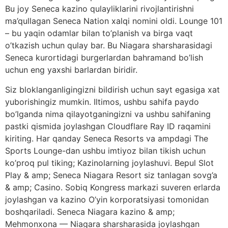
Bu joy Seneca kazino qulayliklarini rivojlantirishni
ma’qullagan Seneca Nation xalqi nomini oldi. Lounge 101
– bu yaqin odamlar bilan to’planish va birga vaqt
o’tkazish uchun qulay bar. Bu Niagara sharsharasidagi
Seneca kurortidagi burgerlardan bahramand bo’lish
uchun eng yaxshi barlardan biridir.
Siz bloklanganligingizni bildirish uchun sayt egasiga xat
yuborishingiz mumkin. Iltimos, ushbu sahifa paydo
bo’lganda nima qilayotganingizni va ushbu sahifaning
pastki qismida joylashgan Cloudflare Ray ID raqamini
kiriting. Har qanday Seneca Resorts va ampdagi The
Sports Lounge-dan ushbu imtiyoz bilan tikish uchun
ko’proq pul tiking; Kazinolarning joylashuvi. Bepul Slot
Play & amp; Seneca Niagara Resort siz tanlagan sovg’a
& amp; Casino. Sobiq Kongress markazi suveren erlarda
joylashgan va kazino O’yin korporatsiyasi tomonidan
boshqariladi. Seneca Niagara kazino & amp;
Mehmonxona — Niagara sharsharasida joylashgan