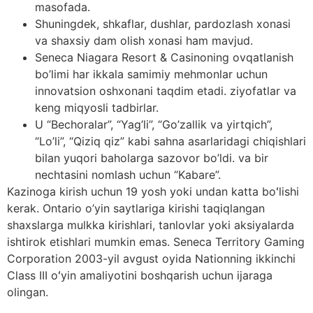
masofada.
Shuningdek, shkaflar, dushlar, pardozlash xonasi
va shaxsiy dam olish xonasi ham mavjud.
Seneca Niagara Resort & Casinoning ovqatlanish
bo’limi har ikkala samimiy mehmonlar uchun
innovatsion oshxonani taqdim etadi. ziyofatlar va
keng miqyosli tadbirlar.
U “Bechoralar”, “Yag’li”, “Go’zallik va yirtqich”,
“Lo’li”, “Qiziq qiz” kabi sahna asarlaridagi chiqishlari
bilan yuqori baholarga sazovor bo’ldi. va bir
nechtasini nomlash uchun “Kabare”.
Kazinoga kirish uchun 19 yosh yoki undan katta boʻlishi
kerak. Ontario o’yin saytlariga kirishi taqiqlangan
shaxslarga mulkka kirishlari, tanlovlar yoki aksiyalarda
ishtirok etishlari mumkin emas. Seneca Territory Gaming
Corporation 2003-yil avgust oyida Nationning ikkinchi
Class III oʻyin amaliyotini boshqarish uchun ijaraga
olingan.