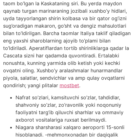
taom bo’lgan la Kaskataning siri. Bu yerda maydon
qaynab turgan marinaraning jozibali xushbo’y hidlari,
uyda tayyorlangan shirin kolbasa va bir qator og’izni
sug’oradigan makaron, go’sht va dengiz mahsulotlari
bilan to’ldirilgan. Barcha taomlar Italiya taklif qiladigan
eng yaxshi sharoblarning ajoyib to’plami bilan
to’ldiriladi. Aperatiflardan tortib shirinliklarga qadar la
Cascata sizni har qadamda quvontiradi. Ertalabki
nonushta, kunning yarmida olib ketish yoki kechki
ovqatni oling. Xushbo’y aralashmalar hunarmandlar
piyola, salatlar, sendvichlar va amp qulay ovqatlarni
qondirish; yangi plitalar
mostbet
.
Nafrat so’zlari, kamsituvchi so’zlar, tahdidlar,
shahvoniy so’zlar, zo’ravonlik yoki noqonuniy
faoliyatni targ’ib qiluvchi sharhlar va ommaviy
axborot vositalariga ruxsat berilmaydi.
Niagara sharsharasi xalqaro aeroporti 15-sonli
hisoblanadi. -mehmonxonadan bir daqiqalik