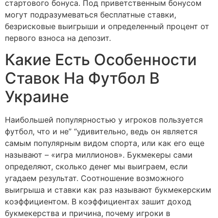
стартового бонуса. Под приветственным бонусом
могут подразумеваться бесплатные ставки,
безрисковые выигрыши и определенный процент от
первого взноса на депозит.
Какие Есть Особенности
Ставок На Футбол В
Украине
Наибольшей популярностью у игроков пользуется
футбол, что и не” “удивительно, ведь он является
самым популярным видом спорта, или как его еще
называют – «игра миллионов». Букмекеры сами
определяют, сколько денег мы выиграем, если
угадаем результат. Соотношение возможного
выигрыша и ставки как раз называют букмекерским
коэффициентом. В коэффициентах зашит доход
букмекерства и причина, почему игроки в