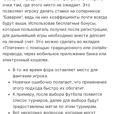
очки там, где этого никто не ожидает. Это
позволяет игроку делать ставки на соперников
“Баварии”, ведь на них коэффициенты почти всегда
будут выше. Использовав бесплатные бонусы,
которые пользователь получил после регистрации,
для дальнейшей игры необходимо внести депозит
на личный счет. Это можно сделать во вкладке
«Платежи» с помощью традиционного или онлайн-
перевода, через мобильное приложение банка или
электронный кошелек.
В то же время фора оставляет место для
фантазии игрока.
Новички ошибочно полагают, что применение
этого подхода быстро их обогатит.
К примеру, после выбора футбола появится
список турниров, далее для выбора будут
предоставлены матчи по этим турнирам.
Вот несколько вопросов, которые могут