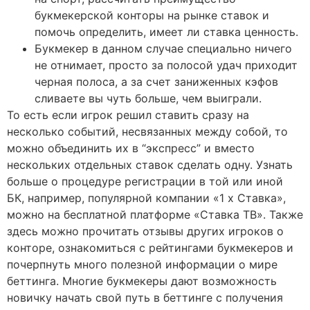
букмекерской конторы на рынке ставок и
помочь определить, имеет ли ставка ценность.
Букмекер в данном случае специально ничего
не отнимает, просто за полосой удач приходит
черная полоса, а за счет заниженных кэфов
сливаете вы чуть больше, чем выиграли.
То есть если игрок решил ставить сразу на
несколько событий, несвязанных между собой, то
можно объединить их в “экспресс” и вместо
нескольких отдельных ставок сделать одну. Узнать
больше о процедуре регистрации в той или иной
БК, например, популярной компании «1 х Ставка»,
можно на бесплатной платформе «Ставка ТВ». Также
здесь можно прочитать отзывы других игроков о
конторе, ознакомиться с рейтингами букмекеров и
почерпнуть много полезной информации о мире
беттинга. Многие букмекеры дают возможность
новичку начать свой путь в беттинге с получения