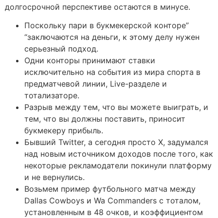
долгосрочной перспективе остаются в минусе.
Поскольку пари в букмекерской конторе”
“заключаются на деньги, к этому делу нужен
серьезный подход.
Одни конторы принимают ставки
исключительно на события из мира спорта в
предматчевой линии, Live-разделе и
тотализаторе.
Разрыв между тем, что вы можете выиграть, и
тем, что вы должны поставить, приносит
букмекеру прибыль.
Бывший Twitter, а сегодня просто X, задумался
над новым источником доходов после того, как
некоторые рекламодатели покинули платформу
и не вернулись.
Возьмем пример футбольного матча между
Dallas Cowboys и Wa Commanders с тоталом,
установленным в 48 очков, и коэффициентом