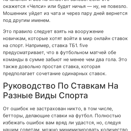
окажется «Челси» или будет ничья — ну, не повезло.
Мошенник уйдет из чата и через пару дней вернется
под другим именем.
Это правило следует взять на вооружение
новичкам, которые хотят войти в мир онлайн ставок
на спорт. Например, ставка ТБ1. five
предусматривает, что в футбольном матчей обе
команды в сумме забьют не менее чем два гола. Это
также довольно простая ставка, которая
предполагает сочетание одинарных ставок.
Руководство По Ставкам На
Разные Виды Спорта
От ошибок не застрахован никто, в том числе,
бетторы, делающие ставки на футбол. Полностью
избежать ошибок вам вряд ли удастся, но, следуя
нашим советам, можно минимизировать количество