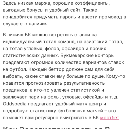
Здесь низкая маржа, хорошие коэффициенты,
выгодные бонусы и удобный сайт. Также
понадобится придумать пароль и ввести промокод в
случае его наличия.
В линиях БК можно встретить ставки на
индивидуальный тотал команд, на азиатский тотал,
на тотал угловых, фолов, офсайдов и прочих
статистических данных. Букмекерские конторы
предлагают огромное количество вариантов ставок
на футбол. Каждый беттор должен сам для себя
выбрать, какие ставки ему больше по душе. Кому-то
нравится прогнозировать результативность
поединков, а кто-то увлечен статистикой и
заключает пари на фолы, угловые, офсайды и т. д.
Oddspedia предлагает удобный матч центр и
подробную статистику футбольных матчей – это
поможет вам регулярно выигрывать в БК
мостбет
.