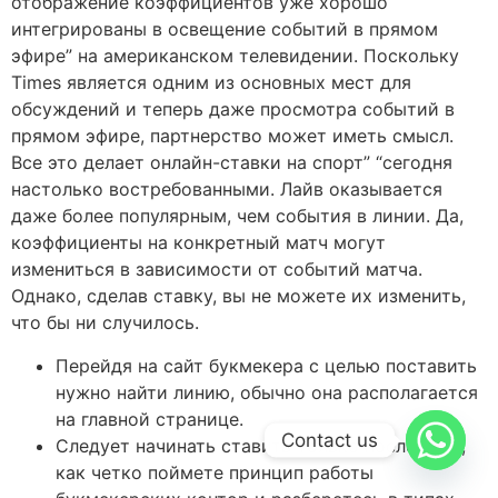
отображение коэффициентов уже хорошо
интегрированы в освещение событий в прямом
эфире” на американском телевидении. Поскольку
Times является одним из основных мест для
обсуждений и теперь даже просмотра событий в
прямом эфире, партнерство может иметь смысл.
Все это делает онлайн-ставки на спорт” “сегодня
настолько востребованными. Лайв оказывается
даже более популярным, чем события в линии. Да,
коэффициенты на конкретный матч могут
измениться в зависимости от событий матча.
Однако, сделав ставку, вы не можете их изменить,
что бы ни случилось.
Перейдя на сайт букмекера с целью поставить
нужно найти линию, обычно она располагается
на главной странице.
Contact us
Следует начинать ставить только после того,
как четко поймете принцип работы