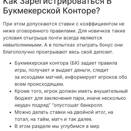
Как Зарегистрироваться В
Букмекерской Конторе?
При этом допускаются ставки с коэффициентом не
ниже оговоренного правилами. Для новичков такие
условия отыгрыша почти всегда являются
невыполнимыми. А в попытках отыграть бонус они
благополучно проигрывают весь свой депозит.
Букмекерская контора (БК) задает правила
игры, получает и выдает деньги, следит
за исходами матчей, информирует игроков обо
всем происходящем.
Кроме того, игрок должен иметь внушительный
бюджет для заключения пари, иначе несколько
неудач подряд” “опустошат банкролл.
Можно делать ставки на двойной итог, на
тотал, на тайм, матч и так далее.
В этом разделе мы углубимся в мир