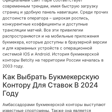
Официальный сайт Пари соответствует
современным трендам, имея быструю загрузку
страниц и удобную панель навигации. Среди прочих
достоинств оператора – широкая роспись,
конкурентные коэффициенты и доступные
трансляции матчей. Все эти привилегии
распространяются и на мобильные приложения
букмекера, которые доступны в браузерной версии
и для карманных устройств с операционной
системой IOS и Android. История букмекерской
конторы Betcity на территории России началась в
2003 году.
Как Выбрать Букмекерскую
Контору Для Ставок В 2024
Году
Амбассадорами букмекерской конторы выступают
известные спортсмены. Также она является