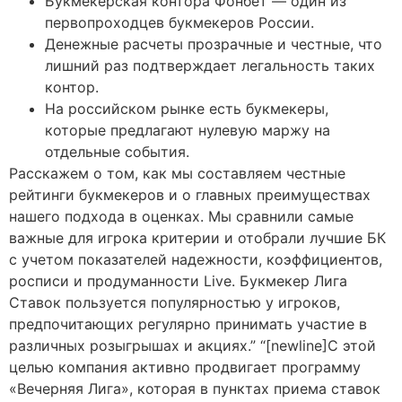
Букмекерская контора Фонбет — один из
первопроходцев букмекеров России.
Денежные расчеты прозрачные и честные, что
лишний раз подтверждает легальность таких
контор.
На российском рынке есть букмекеры,
которые предлагают нулевую маржу на
отдельные события.
Расскажем о том, как мы составляем честные
рейтинги букмекеров и о главных преимуществах
нашего подхода в оценках. Мы сравнили самые
важные для игрока критерии и отобрали лучшие БК
с учетом показателей надежности, коэффициентов,
росписи и продуманности Live. Букмекер Лига
Ставок пользуется популярностью у игроков,
предпочитающих регулярно принимать участие в
различных розыгрышах и акциях.” “[newline]С этой
целью компания активно продвигает программу
«Вечерняя Лига», которая в пунктах приема ставок