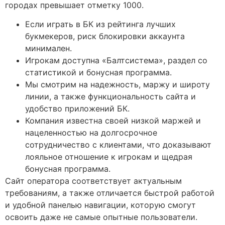
городах превышает отметку 1000.
Если играть в БК из рейтинга лучших
букмекеров, риск блокировки аккаунта
минимален.
Игрокам доступна «Балтсистема», раздел со
статистикой и бонусная программа.
Мы смотрим на надежность, маржу и широту
линии, а также функциональность сайта и
удобство приложений БК.
Компания известна своей низкой маржей и
нацеленностью на долгосрочное
сотрудничество с клиентами, что доказывают
лояльное отношение к игрокам и щедрая
бонусная программа.
Сайт оператора соответствует актуальным
требованиям, а также отличается быстрой работой
и удобной панелью навигации, которую смогут
освоить даже не самые опытные пользователи.