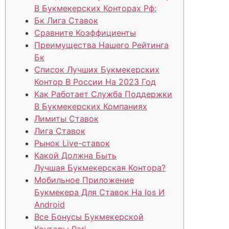
В Букмекерских Конторах Рф:
Бк Лига Ставок
Сравните Коэффициенты
Преимущества Нашего Рейтинга
Бк
Список Лучших Букмекерских
Контор В России На 2023 Год
Как Работает Служба Поддержки
В Букмекерских Компаниях
Лимиты Ставок
Лига Ставок
Рынок Live-ставок
Какой Должна Быть
Лучшая Букмекерская Контора?
Мобильное Приложение
Букмекера Для Ставок На Ios И
Android
Все Бонусы Букмекерской