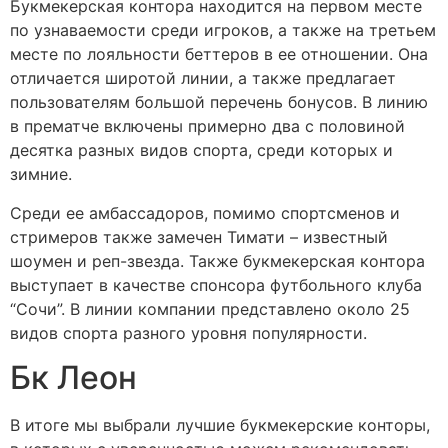
Букмекерская контора находится на первом месте
по узнаваемости среди игроков, а также на третьем
месте по лояльности беттеров в ее отношении. Она
отличается широтой линии, а также предлагает
пользователям большой перечень бонусов. В линию
в прематче включены примерно два с половиной
десятка разных видов спорта, среди которых и
зимние.
Среди ее амбассадоров, помимо спортсменов и
стримеров также замечен Тимати – известный
шоумен и реп-звезда. Также букмекерская контора
выступает в качестве спонсора футбольного клуба
“Сочи”. В линии компании представлено около 25
видов спорта разного уровня популярности.
Бк Леон
В итоге мы выбрали лучшие букмекерские конторы,