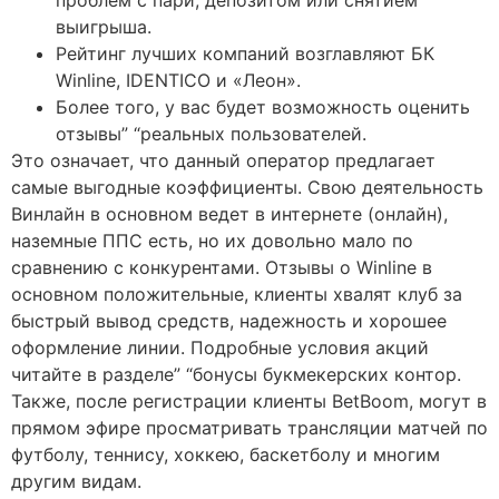
выигрыша.
Рейтинг лучших компаний возглавляют БК
Winline, IDENTICO и «Леон».
Более того, у вас будет возможность оценить
отзывы” “реальных пользователей.
Это означает, что данный оператор предлагает
самые выгодные коэффициенты. Свою деятельность
Винлайн в основном ведет в интернете (онлайн),
наземные ППС есть, но их довольно мало по
сравнению с конкурентами. Отзывы о Winline в
основном положительные, клиенты хвалят клуб за
быстрый вывод средств, надежность и хорошее
оформление линии. Подробные условия акций
читайте в разделе” “бонусы букмекерских контор.
Также, после регистрации клиенты BetBoom, могут в
прямом эфире просматривать трансляции матчей по
футболу, теннису, хоккею, баскетболу и многим
другим видам.