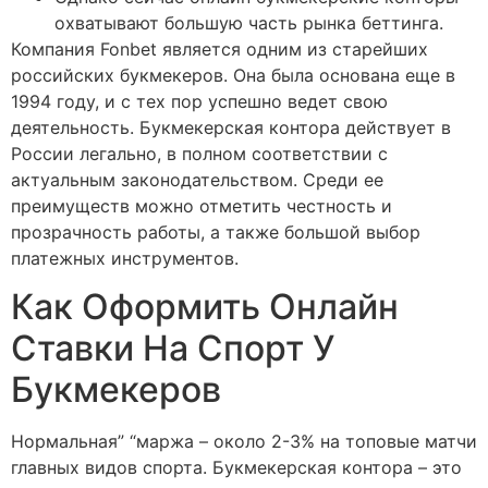
охватывают большую часть рынка беттинга.
Компания Fonbet является одним из старейших
российских букмекеров. Она была основана еще в
1994 году, и с тех пор успешно ведет свою
деятельность. Букмекерская контора действует в
России легально, в полном соответствии с
актуальным законодательством. Среди ее
преимуществ можно отметить честность и
прозрачность работы, а также большой выбор
платежных инструментов.
Как Оформить Онлайн
Ставки На Спорт У
Букмекеров
Нормальная” “маржа – около 2-3% на топовые матчи
главных видов спорта. Букмекерская контора – это