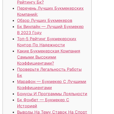
Рейтингу Бк?
Перечень Лучших Букмекерских
Компаний:
Обзор Лучших Букмекеров
Бк Винлайн — Лучший Букмекер
В 2023 Году
Топ-5 Рейтинг Букмекерских
Контор По Надежности
Какие Букмекерская Компания
Самыми Высокими
Коэффициентами?
Проверьте Легальность Работы
Бк
Марафон — Букмекер С Лучшими
Коэффициентами
Бонусы И Программы Лояльности
Бк Фонбет — Букмекер С
Историей
Выводы На Тему Ставок На Спорт