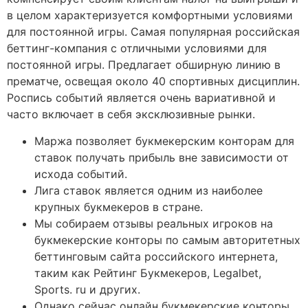
в целом характеризуется комфортными условиями
для постоянной игры. Самая популярная российская
беттинг-компания с отличными условиями для
постоянной игры. Предлагает обширную линию в
прематче, освещая около 40 спортивных дисциплин.
Роспись событий является очень вариативной и
часто включает в себя эксклюзивные рынки.
Маржа позволяет букмекерским конторам для
ставок получать прибыль вне зависимости от
исхода событий.
Лига ставок является одним из наиболее
крупных букмекеров в стране.
Мы собираем отзывы реальных игроков на
букмекерские конторы по самым авторитетных
беттинговым сайта российского интернета,
таким как Рейтинг Букмекеров, Legalbet,
Sports. ru и других.
Однако сейчас онлайн букмекерские конторы