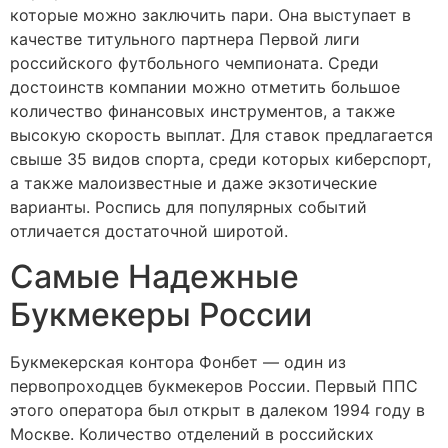
которые можно заключить пари. Она выступает в
качестве титульного партнера Первой лиги
российского футбольного чемпионата. Среди
достоинств компании можно отметить большое
количество финансовых инструментов, а также
высокую скорость выплат. Для ставок предлагается
свыше 35 видов спорта, среди которых киберспорт,
а также малоизвестные и даже экзотические
варианты. Роспись для популярных событий
отличается достаточной широтой.
Самые Надежные
Букмекеры России
Букмекерская контора Фонбет — один из
первопроходцев букмекеров России. Первый ППС
этого оператора был открыт в далеком 1994 году в
Москве. Количество отделений в российских