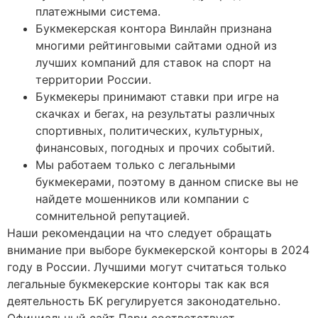
платежными система.
Букмекерская контора Винлайн признана
многими рейтинговыми сайтами одной из
лучших компаний для ставок на спорт на
территории России.
Букмекеры принимают ставки при игре на
скачках и бегах, на результаты различных
спортивных, политических, культурных,
финансовых, погодных и прочих событий.
Мы работаем только с легальными
букмекерами, поэтому в данном списке вы не
найдете мошенников или компании с
сомнительной репутацией.
Наши рекомендации на что следует обращать
внимание при выборе букмекерской конторы в 2024
году в России. Лучшими могут считаться только
легальные букмекерские конторы так как вся
деятельность БК регулируется законодательно.