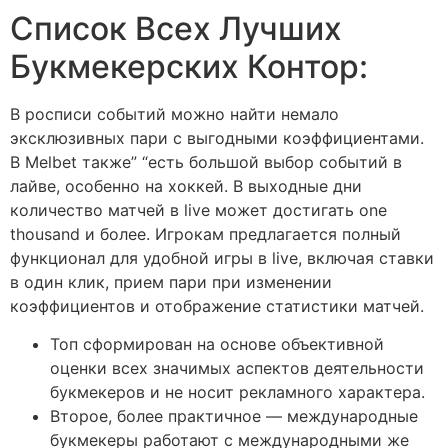
Список Всех Лучших
Букмекерских Контор:
В росписи событий можно найти немало
эксклюзивных пари с выгодными коэффициентами.
В Melbet также” “есть большой выбор событий в
лайве, особенно на хоккей. В выходные дни
количество матчей в live может достигать one
thousand и более. Игрокам предлагается полный
функционал для удобной игры в live, включая ставки
в один клик, прием пари при изменении
коэффициентов и отображение статистики матчей.
Топ сформирован на основе объективной
оценки всех значимых аспектов деятельности
букмекеров и не носит рекламного характера.
Второе, более практичное — международные
букмекеры работают с международными же