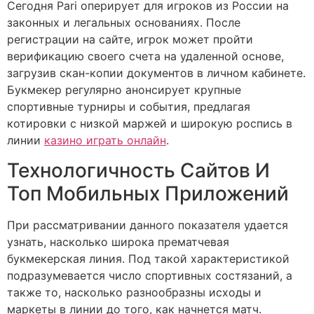
Сегодня Pari оперирует для игроков из России на
законных и легальных основаниях. После
регистрации на сайте, игрок может пройти
верификацию своего счета на удаленной основе,
загрузив скан-копии документов в личном кабинете.
Букмекер регулярно анонсирует крупные
спортивные турниры и события, предлагая
котировки с низкой маржей и широкую роспись в
линии
казино играть онлайн
.
Технологичность Сайтов И
Топ Мобильных Приложений
При рассматривании данного показателя удается
узнать, насколько широка прематчевая
букмекерская линия. Под такой характеристикой
подразумевается число спортивных состязаний, а
также то, насколько разнообразны исходы и
маркеты в линии до того, как начнется матч.