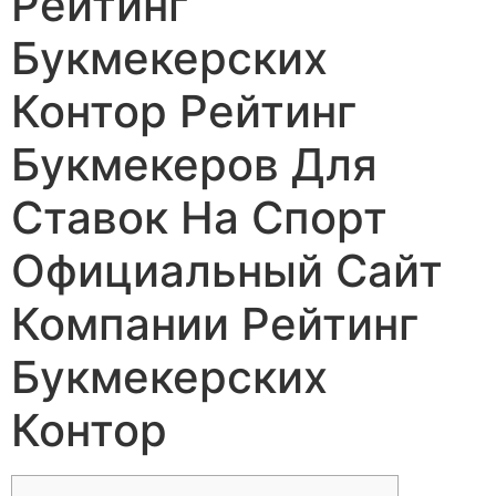
Рейтинг
Букмекерских
Контор Рейтинг
Букмекеров Для
Ставок На Спорт
Официальный Сайт
Компании Рейтинг
Букмекерских
Контор