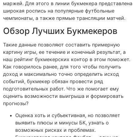
маржей. Для этого в линии букмекера представлена
широкая роспись на популярные футбольные
чемпионаты, а также прямые трансляции матчей.
Обзор Лучших Букмекеров
Такие данные позволяют составить примерную
картину игры, ее течение и конечный результат, а
наш рейтинг букмекерских контор в этом поможет.
Как говорилось ранее, для того чтобы получить
доход и максимально точно определить исход
событий, букмекер обязан провести ряд
подготовительных работ. Что же помогает ему
оценить возможности выигрыша и формировать
прогнозы?
Оценка хоть и субъективная, но позволяет
выявить плюсы и минусы БК, узнать о
возможных рисках и проблемах.