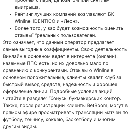
выигрыша.
Рейтинг лучших компаний возглавляют БК
Winline, IDENTICO и «Леон».
Более того, у вас будет возможность оценить
отзывы” “реальных пользователей.
Это означает, что данный оператор предлагает
самые выгодные коэффициенты. Свою деятельность
Винлайн в основном ведет в интернете (онлайн),
наземные ППС есть, но их довольно мало по
сравнению с конкурентами. Отзывы о Winline в
основном положительные, клиенты хвалят клуб за
быстрый вывод средств, надежность и хорошее
оформление линии. Подробные условия акций
читайте в разделе” “бонусы букмекерских контор.
Также, после регистрации клиенты BetBoom, могут в
прямом эфире просматривать трансляции матчей по
футболу, теннису, хоккею, баскетболу и многим
другим видам.