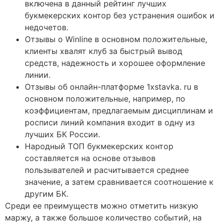
включена в данный рейтинг лучших
букмекерских контор без устранения ошибок и
недочетов.
Отзывы о Winline в основном положительные,
клиенты хвалят клуб за быстрый вывод
средств, надежность и хорошее оформление
линии.
Отзывы об онлайн-платформе 1xstavka. ru в
основном положительные, например, по
коэффициентам, предлагаемым дисциплинам и
росписи линий компания входит в одну из
лучших БК России.
Народный ТОП букмекерских контор
составляется на основе отзывов
пользывателей и расчитывается среднее
значение, а затем сравнивается соотношение к
другим БК.
Среди ее преимуществ можно отметить низкую
маржу, а также большое количество событий, на