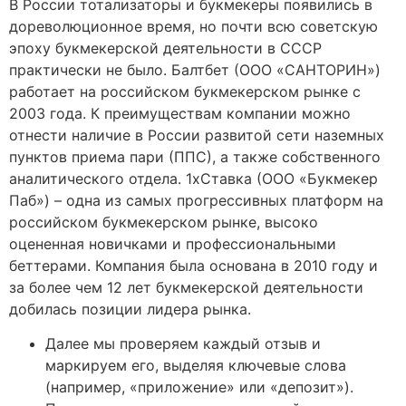
В России тотализаторы и букмекеры появились в
дореволюционное время, но почти всю советскую
эпоху букмекерской деятельности в СССР
практически не было. Балтбет (ООО «САНТОРИН»)
работает на российском букмекерском рынке с
2003 года. К преимуществам компании можно
отнести наличие в России развитой сети наземных
пунктов приема пари (ППС), а также собственного
аналитического отдела. 1хСтавка (ООО «Букмекер
Паб») – одна из самых прогрессивных платформ на
российском букмекерском рынке, высоко
оцененная новичками и профессиональными
беттерами. Компания была основана в 2010 году и
за более чем 12 лет букмекерской деятельности
добилась позиции лидера рынка.
Далее мы проверяем каждый отзыв и
маркируем его, выделяя ключевые слова
(например, «приложение» или «депозит»).