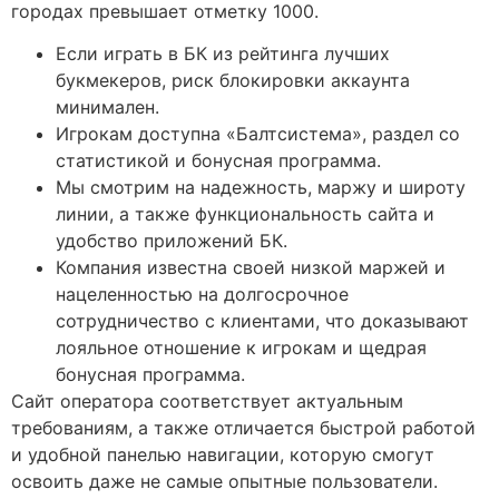
городах превышает отметку 1000.
Если играть в БК из рейтинга лучших
букмекеров, риск блокировки аккаунта
минимален.
Игрокам доступна «Балтсистема», раздел со
статистикой и бонусная программа.
Мы смотрим на надежность, маржу и широту
линии, а также функциональность сайта и
удобство приложений БК.
Компания известна своей низкой маржей и
нацеленностью на долгосрочное
сотрудничество с клиентами, что доказывают
лояльное отношение к игрокам и щедрая
бонусная программа.
Сайт оператора соответствует актуальным
требованиям, а также отличается быстрой работой
и удобной панелью навигации, которую смогут
освоить даже не самые опытные пользователи.