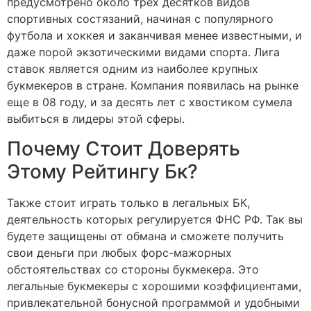
предусмотрено около трех десятков видов
спортивных состязаний, начиная с популярного
футбола и хоккея и заканчивая менее известными, и
даже порой экзотическими видами спорта. Лига
ставок является одним из наиболее крупных
букмекеров в стране. Компания появилась на рынке
еще в 08 году, и за десять лет с хвостиком сумела
выбиться в лидеры этой сферы.
Почему Стоит Доверять
Этому Рейтингу Бк?
Также стоит играть только в легальных БК,
деятельность которых регулируется ФНС РФ. Так вы
будете защищены от обмана и сможете получить
свои деньги при любых форс-мажорных
обстоятельствах со стороны букмекера. Это
легальные букмекеры с хорошими коэффициентами,
привлекательной бонусной программой и удобными