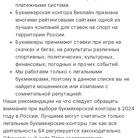
платежными система.
Букмекерская контора Винлайн признана
многими рейтинговыми сайтами одной из
лучших компаний для ставок на спорт на
территории России.
Букмекеры принимают ставки при игре на
скачках и бегах, на результаты различных
спортивных, политических, культурных,
финансовых, погодных и прочих событий.
Мы работаем только с легальными
букмекерами, поэтому в данном списке вы не
найдете мошенников или компании с
сомнительной репутацией.
Наши рекомендации на что следует обращать
внимание при выборе букмекерской конторы в 2024
году в России. Лучшими могут считаться только
легальные букмекерские конторы так как вся
деятельность БК регулируется законодательно.