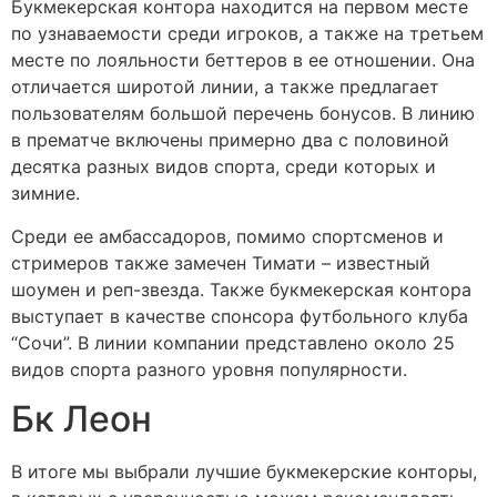
Букмекерская контора находится на первом месте
по узнаваемости среди игроков, а также на третьем
месте по лояльности беттеров в ее отношении. Она
отличается широтой линии, а также предлагает
пользователям большой перечень бонусов. В линию
в прематче включены примерно два с половиной
десятка разных видов спорта, среди которых и
зимние.
Среди ее амбассадоров, помимо спортсменов и
стримеров также замечен Тимати – известный
шоумен и реп-звезда. Также букмекерская контора
выступает в качестве спонсора футбольного клуба
“Сочи”. В линии компании представлено около 25
видов спорта разного уровня популярности.
Бк Леон
В итоге мы выбрали лучшие букмекерские конторы,