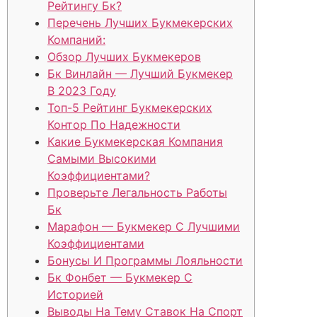
Рейтингу Бк?
Перечень Лучших Букмекерских
Компаний:
Обзор Лучших Букмекеров
Бк Винлайн — Лучший Букмекер
В 2023 Году
Топ-5 Рейтинг Букмекерских
Контор По Надежности
Какие Букмекерская Компания
Самыми Высокими
Коэффициентами?
Проверьте Легальность Работы
Бк
Марафон — Букмекер С Лучшими
Коэффициентами
Бонусы И Программы Лояльности
Бк Фонбет — Букмекер С
Историей
Выводы На Тему Ставок На Спорт