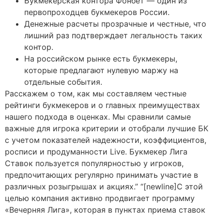
Букмекерская контора Фонбет — один из
первопроходцев букмекеров России.
Денежные расчеты прозрачные и честные, что
лишний раз подтверждает легальность таких
контор.
На российском рынке есть букмекеры,
которые предлагают нулевую маржу на
отдельные события.
Расскажем о том, как мы составляем честные
рейтинги букмекеров и о главных преимуществах
нашего подхода в оценках. Мы сравнили самые
важные для игрока критерии и отобрали лучшие БК
с учетом показателей надежности, коэффициентов,
росписи и продуманности Live. Букмекер Лига
Ставок пользуется популярностью у игроков,
предпочитающих регулярно принимать участие в
различных розыгрышах и акциях.” “[newline]С этой
целью компания активно продвигает программу
«Вечерняя Лига», которая в пунктах приема ставок