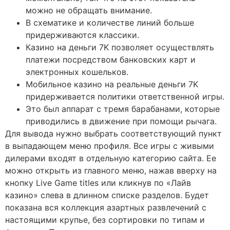
можно не обращать внимание.
В схематике и количестве линий больше
придерживаются классики.
Казино на деньги 7K позволяет осуществлять
платежи посредством банковских карт и
электронных кошельков.
Мобильное казино на реальные деньги 7K
придерживается политики ответственной игры.
Это был аппарат с тремя барабанами, которые
приводились в движение при помощи рычага.
Для вывода нужно выбрать соответствующий пункт
в выпадающем меню профиля. Все игры с живыми
дилерами входят в отдельную категорию сайта. Ее
можно открыть из главного меню, нажав вверху на
кнопку Live Game titles или кликнув по «Лайв
казино» слева в длинном списке разделов. Будет
показана вся коллекция азартных развлечений с
настоящими крупье, без сортировки по типам и