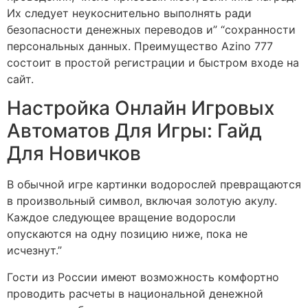
Их следует неукоснительно выполнять ради
безопасности денежных переводов и” “сохранности
персональных данных. Преимущество Azino 777
состоит в простой регистрации и быстром входе на
сайт.
Настройка Онлайн Игровых
Автоматов Для Игры: Гайд
Для Новичков
В обычной игре картинки водорослей превращаются
в произвольный символ, включая золотую акулу.
Каждое следующее вращение водоросли
опускаются на одну позицию ниже, пока не
исчезнут.”
Гости из России имеют возможность комфортно
проводить расчеты в национальной денежной