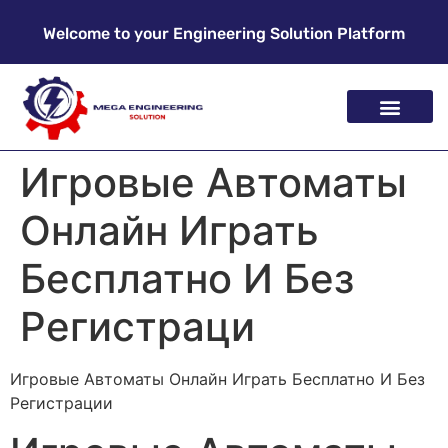
Welcome to your Engineering Solution Platform
Игровые Автоматы
Онлайн Играть
Бесплатно И Без
Регистраци
Игровые Автоматы Онлайн Играть Бесплатно И Без
Регистрации