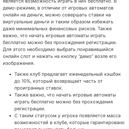
является возможность играть в них бесплатно. В
демо-режиме, в отличии от игровых автоматов
онлайн на деньги, можно совершать ставки на
виртуальные деньги и таким образом избежать
даже минимальных финансовых рисков. Также
важно, что начать игровые автоматы играть
бесплатно можно без прохождения регистрации.
Для этого необходимо выбрать понравившийся
онлайн слот и нажать на кнопку “демо” возле его
изображения.
Также клуб предлагает еженедельный кэшбэк
до 10%, который возвращает часть от
проигранных ставок.
Также важно, что начать игровые автоматы
играть бесплатно можно без прохождения
регистрации.
С таким статусом у игрока появляется масса
возможностей в клубе, которые гарантировано