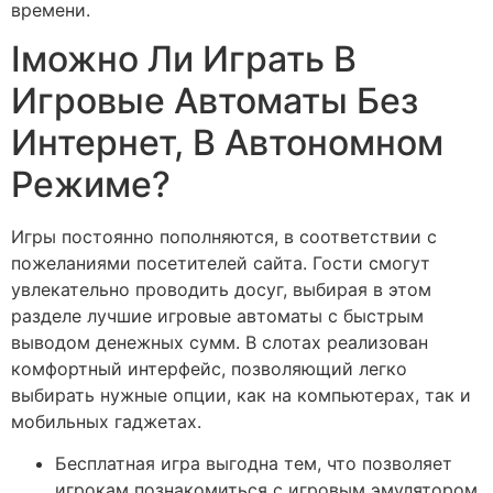
времени.
Iможно Ли Играть В
Игровые Автоматы Без
Интернет, В Автономном
Режиме?
Игры постоянно пополняются, в соответствии с
пожеланиями посетителей сайта. Гости смогут
увлекательно проводить досуг, выбирая в этом
разделе лучшие игровые автоматы с быстрым
выводом денежных сумм. В слотах реализован
комфортный интерфейс, позволяющий легко
выбирать нужные опции, как на компьютерах, так и
мобильных гаджетах.
Бесплатная игра выгодна тем, что позволяет
игрокам познакомиться с игровым эмулятором,