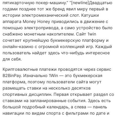
пятикарточную покер-машину.” “[newline]Двадцатью
годами позднее тот же бренд явил миру первый в
истории электромеханический слот. Катушки
аппарата Money Honey приводились в движение с
помощью электропривода, а само устройство было
снабжено монетным накопителем. Сайт 1win
сочетает крупнейшую букмекерскую платформу и
онлайн-казино с огромной коллекцией игр. Каждый
пользователь найдет здесь что-нибудь интересное
для себя.
Криптовалютные платежи проводятся через сервис
B2BinPay. Изначально 1Win — это букмекерская
платформа, поэтому пользователи сайта могут
размещать ставки на несколько десятков
спортивных дисциплин. Первая открывает раздел со
ставками на запланированные события. Здесь есть
большой подробный календарь, а слева — панель
навигации по видам спорта с фильтрами по дате и