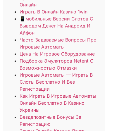
Онлайн
Играть В Онлайн Казино 1win
📱мобильные Версии Слотов С
Выводом Денег На Андроид И
Айфон
Часто Задаваемые Вопросы Про
Игровые Автоматы
Цена На Игровое Оборудование
Подборка Эмуляторов Netent С
Возможностью Отмазки
Игровые Автоматы — Играть В
Слоты Бесплатно И Без
Регистрации
Как Играть В Игровые Автоматы
Онлайн Бесплатно В Казино
Украины
Бездепозитные Бонусы За
Регистрацию