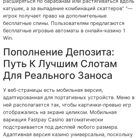
расширяться по барабанам или растягиваться вдоль
катушек, а за выпадение комбинаций скаттеров” “—
игрок получает право на дополнительные
бесплатные спины. Пользователям предлагаются
бесплатные игровые автоматы в онлайн-казино 1
Win.
Пополнение Депозита:
Путь К Лучшим Слотам
Для Реального Заноса
У веб-страницы есть мобильная версия,
адаптированная для портативных устройств. Меню в
ней располагается так, чтобы картинки-превью игр
отображались на экране целиком. Мобильная
вариация Fastpay Casino автоматически
подстраивается под дисплей любого размера.
Адаптивная версия казино универсальна, поскольку