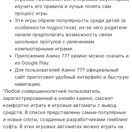
изучить его правила и лучше понять сам
процесс игры.
Эти игры обрели популярность среди детей (в
особенности подростков), из-за чего родители
начали предполагать возможность связи
школьных прогулов с увлечением
компьютерными играми.
Приложение Азино 777 казино можно скачать и
из Google Play.
Для пользователей Азино 777 официальный
сайт приготовил удобный интерфейс и быструю
навигацию.
“Любой совершеннолетний пользователь,
зарегистрированный в онлайн казино, сможет
комфортно играть в игровые автоматы с вывод
средств. В списке представлены самые популярные
и новые слоты, созданные разработчиками гемблинг
софта. В этих игровых автоматах можно играть на