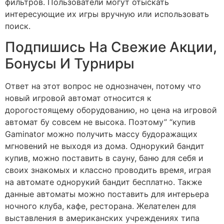
фильтров. Пользователи могут отыскать
интересующие их игры вручную или использовать
поиск.
Подпишись На Свежие Акции,
Бонусы И Турниры
Ответ на этот вопрос не однозначен, потому что
новый игровой автомат относится к
дорогостоящему оборудованию, но цена на игровой
автомат бу совсем не высока. Поэтому” “купив
Gaminator можно получить массу будоражащих
мгновений не выходя из дома. Однорукий бандит
купив, можно поставить в сауну, баню для себя и
своих знакомых и классно проводить время, играя
на автомате однорукий бандит бесплатно. Также
данные автоматы можно поставить для интерьера
ночного клуба, кафе, ресторана. Желателен для
выставления в американских учреждениях типа