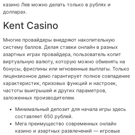
казино Лев можно делать только в рублях и
долларах.
Kent Casino
Многие провайдеры внедряют накопительную
систему баллов. Делая ставки онлайн в разных
азартных играх провайдера, пользователь копит
виртуальную валюту, которую можно обменять на
бонусы, фриспины или мгновенные выплаты. Только
лицензионное демо гарантирует полное совпадение
характеристик, призовых функций и настроек,
частоты выигрышей и других параметров,
заложенных производителем.
Минимальный депозит для начала игры здесь
составляет 650 рублей.
Мега преимущество современных онлайн
казино и азартных развлечений — игровые