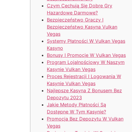
Czym Cechują Się Dobre Gry
Hazardowe Darmowe?
Bezpieczeństwo Graczy I
Bezpieczeństwo Kasyna Vulkan
Vegas
Systemy Płatności W Vulkan Vegas
Kasyno
Bonusy I Promocje W Vulkan Vegas
Program Lojalnościowy W Naszym
Kasynie Vulkan Vegas
Proces Rejestracji I Logowania W
Kasynie Vulkan Vegas
Najlepsze Kasyna Z Bonusem Bez
Depozytu 2023
Jakie Metody Płatności Są
Dostępne W Tym Kasynie?
Promocja Bez Depozytu W Vulkan
Vegas