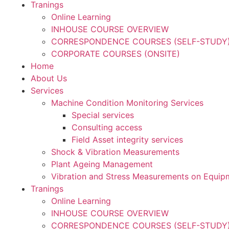
Tranings
Online Learning
INHOUSE COURSE OVERVIEW
CORRESPONDENCE COURSES (SELF-STUDY
CORPORATE COURSES (ONSITE)
Home
About Us
Services
Machine Condition Monitoring Services
Special services
Consulting access
Field Asset integrity services
Shock & Vibration Measurements
Plant Ageing Management
Vibration and Stress Measurements on Equip
Tranings
Online Learning
INHOUSE COURSE OVERVIEW
CORRESPONDENCE COURSES (SELF-STUDY