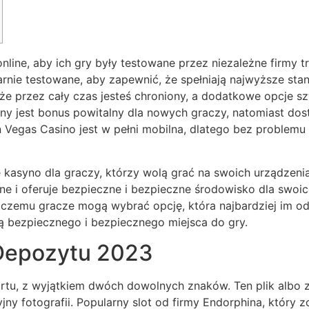
ine, aby ich gry były testowane przez niezależne firmy tr
arnie testowane, aby zapewnić, że spełniają najwyższe sta
a, że przez cały czas jesteś chroniony, a dodatkowe opcje s
y jest bonus powitalny dla nowych graczy, natomiast dos
an Vegas Casino jest w pełni mobilna, dlatego bez problem
 kasyno dla graczy, którzy wolą grać na swoich urządzeni
e i oferuje bezpieczne i bezpieczne środowisko dla swoic
i czemu gracze mogą wybrać opcję, która najbardziej im o
ją bezpiecznego i bezpiecznego miejsca do gry.
Depozytu 2023
tu, z wyjątkiem dwóch dowolnych znaków. Ten plik albo zd
ny fotografii. Popularny slot od firmy Endorphina, który 