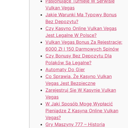
Pasjonujące Turnieje W Serwisie
Vulkan Vegas
Jakie Warunki Ma Typowy Bonus
Bez Depozytu?
Czy Kasyno Online Vulkan Vegas
Jest Legalne W Polsce?
Vulkan Vegas Bonus Za Rejestrację:
6000 Zł I 150 Darmowych Spinów
Czy Bonusy Bez Depozytu Dla
Polaków Są Legalne?
Automaty Do Gier
Co Sprawia, Że Kasyno Vulkan
Vegas Jest Bezpieczne
Zarejestruj Się W Kasynie Vulkan
Vegas
W Jaki Sposób Mogę Wypłacić
Pieniądze Z Kasyna Online Vulkan
Vegas?
Gry Maszyny 777 – Historia