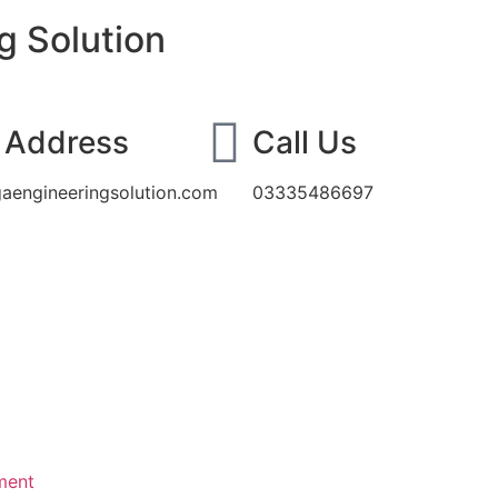
g Solution
 Address
Call Us
aengineeringsolution.com
03335486697
ment