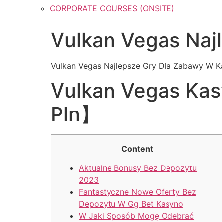
CORPORATE COURSES (ONSITE)
Vulkan Vegas Naj
Vulkan Vegas Najlepsze Gry Dla Zabawy W K
Vulkan Vegas Kas
Pln】
Content
Aktualne Bonusy Bez Depozytu
2023
Fantastyczne Nowe Oferty Bez
Depozytu W Gg Bet Kasyno
W Jaki Sposób Mogę Odebrać