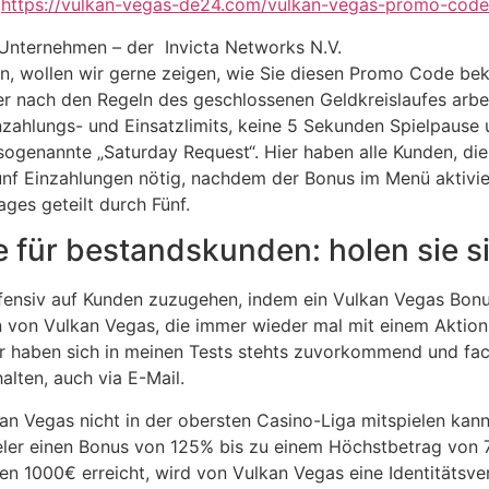
o
https://vulkan-vegas-de24.com/vulkan-vegas-promo-code
-Unternehmen – der Invicta Networks N.V.
en, wollen wir gerne zeigen, wie Sie diesen Promo Code b
 nach den Regeln des geschlossenen Geldkreislaufes arbei
nzahlungs- und Einsatzlimits, keine 5 Sekunden Spielpause
ogenannte „Saturday Request“. Hier haben alle Kunden, die
ünf Einzahlungen nötig, nachdem der Bonus im Menü aktivie
es geteilt durch Fünf.
 für bestandskunden: holen sie s
ffensiv auf Kunden zuzugehen, indem ein Vulkan Vegas Bonu
ten von Vulkan Vegas, die immer wieder mal mit einem Akti
er haben sich in meinen Tests stehts zuvorkommend und fac
lten, auch via E-Mail.
an Vegas nicht in der obersten Casino-Liga mitspielen kann
ieler einen Bonus von 125% bis zu einem Höchstbetrag von 
en 1000€ erreicht, wird von Vulkan Vegas eine Identitätsver