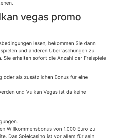
tehen.
lkan vegas promo
onusbedingungen lesen, bekommen Sie dann
eispielen und anderen Überraschungen zu
Sie erhalten sofort die Anzahl der Freispiele
 oder als zusätzlichen Bonus für eine
 werden und Vulkan Vegas ist da keine
igungen.
mten Willkommensbonus von 1.000 Euro zu
e. Das Spielcasino ist vor allem für sein