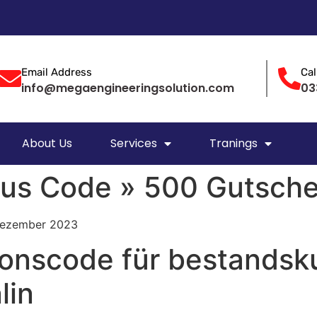
Email Address
Cal
info@megaengineeringsolution.com
03
About Us
Services
Tranings
nus Code » 500 Gutsch
Dezember 2023
onscode für bestandsku
lin