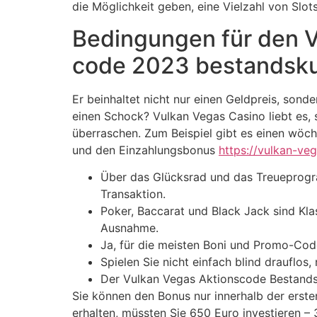
die Möglichkeit geben, eine Vielzahl von Slot
Bedingungen für den 
code 2023 bestandsk
Er beinhaltet nicht nur einen Geldpreis, son
einen Schock? Vulkan Vegas Casino liebt es,
überraschen. Zum Beispiel gibt es einen wöch
und den Einzahlungsbonus
https://vulkan-v
Über das Glücksrad und das Treueprogra
Transaktion.
Poker, Baccarat und Black Jack sind Kla
Ausnahme.
Ja, für die meisten Boni und Promo-Co
Spielen Sie nicht einfach blind drauflos
Der Vulkan Vegas Aktionscode Bestands
Sie können den Bonus nur innerhalb der erst
erhalten, müssten Sie 650 Euro investieren – 