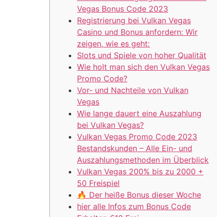
Vegas Bonus Code 2023
Registrierung bei Vulkan Vegas
Casino und Bonus anfordern: Wir
zeigen, wie es geht:
Slots und Spiele von hoher Qualität
Wie holt man sich den Vulkan Vegas
Promo Code?
Vor- und Nachteile von Vulkan
Vegas
Wie lange dauert eine Auszahlung
bei Vulkan Vegas?
Vulkan Vegas Promo Code 2023
Bestandskunden – Alle Ein- und
Auszahlungsmethoden im Überblick
Vulkan Vegas 200% bis zu 2000 +
50 Freispiel
🔥 Der heiße Bonus dieser Woche
hier alle Infos zum Bonus Code