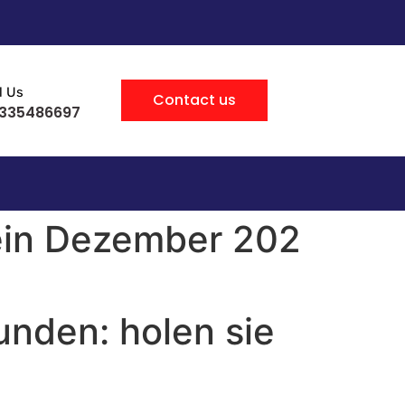
l Us
Contact us
335486697
ein Dezember 202
nden: holen sie