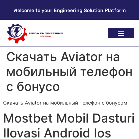
Welcome to your Engineering Solution Platform
Скачать Aviator на
мобильный телефон
с бонусо
Скачать Aviator на мобильный телефон с бонусом
Mostbet Mobil Dasturi
Ilovasi Android Ios