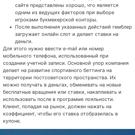
сайте представлены хорошо, что является
одним из ведущих факторов при выборе
игроками букмекерской конторы.
После выполнения указанных действий гемблер
загружает онлайн слот и делает ставки на
деньги.
Для этого нужно ввести e-mail или номер
мобильного телефона, использованный при
создании учетной записи. Основной упор компания
делает на развитие спортивного беттинга на
территории постсоветского пространства. Их
можно получать в деньгах, обменивать на новые
бесплатные вращения или ставки, накапливать и
использовать после в программе лояльности.
Клиент, попадая на рынок, должен нажать на
коэффициент, чтобы его ставка отобразилась в
купоне.