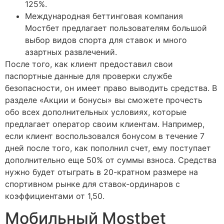
125%.
Международная беттинговая компания
Мостбет предлагает пользователям большой
выбор видов спорта для ставок и много
азартных развлечений.
После того, как клиент предоставил свои
паспортные данные для проверки службе
безопасности, он имеет право выводить средства. В
разделе «Акции и бонусы» вы сможете прочесть
обо всех дополнительных условиях, которые
предлагает оператор своим клиентам. Например,
если клиент воспользовался бонусом в течение 7
дней после того, как пополнил счет, ему поступает
дополнительно еще 50% от суммы взноса. Средства
нужно будет отыграть в 20-кратном размере на
спортивном рынке для ставок-ординаров с
коэффициентами от 1,50.
Мобильный Mostbet