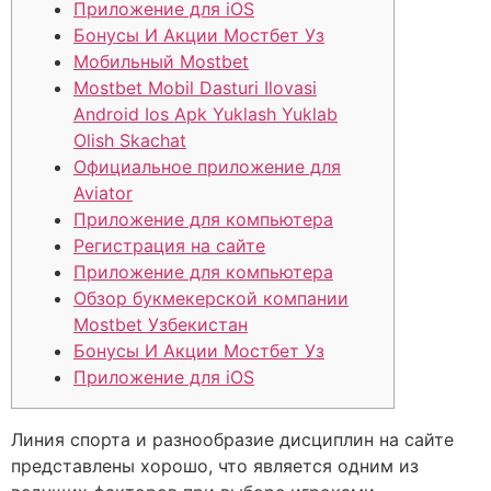
Приложение для iOS
Бонусы И Акции Мостбет Уз
Мобильный Mostbet
Mostbet Mobil Dasturi Ilovasi
Android Ios Apk Yuklash Yuklab
Olish Skachat
Официальное приложение для
Aviator
Приложение для компьютера
Регистрация на сайте
Приложение для компьютера
Обзор букмекерской компании
Mostbet Узбекистан
Бонусы И Акции Мостбет Уз
Приложение для iOS
Линия спорта и разнообразие дисциплин на сайте
представлены хорошо, что является одним из