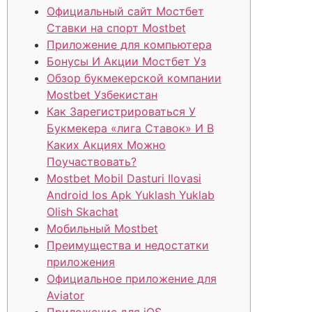
Официальный сайт Мостбет
Ставки на спорт Mostbet
Приложение для компьютера
Бонусы И Акции Мостбет Уз
Обзор букмекерской компании
Mostbet Узбекистан
Как Зарегистрироваться У
Букмекера «лига Ставок» И В
Каких Акциях Можно
Поучаствовать?
Mostbet Mobil Dasturi Ilovasi
Android Ios Apk Yuklash Yuklab
Olish Skachat
Мобильный Mostbet
Преимущества и недостатки
приложения
Официальное приложение для
Aviator