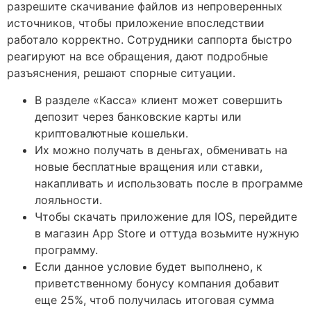
разрешите скачивание файлов из непроверенных
источников, чтобы приложение впоследствии
работало корректно. Сотрудники саппорта быстро
реагируют на все обращения, дают подробные
разъяснения, решают спорные ситуации.
В разделе «Касса» клиент может совершить
депозит через банковские карты или
криптовалютные кошельки.
Их можно получать в деньгах, обменивать на
новые бесплатные вращения или ставки,
накапливать и использовать после в программе
лояльности.
Чтобы скачать приложение для IOS, перейдите
в магазин App Store и оттуда возьмите нужную
программу.
Если данное условие будет выполнено, к
приветственному бонусу компания добавит
еще 25%, чтоб получилась итоговая сумма