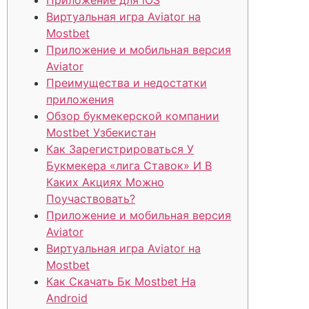
Приложение для iOS
Виртуальная игра Aviator на
Mostbet
Приложение и мобильная версия
Aviator
Преимущества и недостатки
приложения
Обзор букмекерской компании
Mostbet Узбекистан
Как Зарегистрироваться У
Букмекера «лига Ставок» И В
Каких Акциях Можно
Поучаствовать?
Приложение и мобильная версия
Aviator
Виртуальная игра Aviator на
Mostbet
Как Скачать Бк Mostbet На
Android