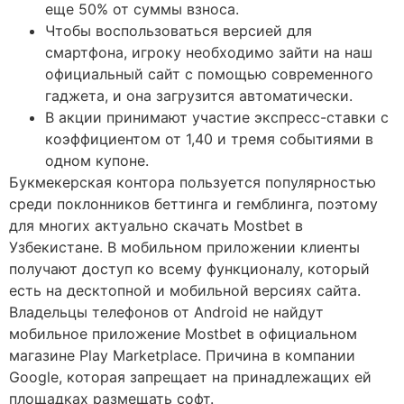
еще 50% от суммы взноса.
Чтобы воспользоваться версией для
смартфона, игроку необходимо зайти на наш
официальный сайт с помощью современного
гаджета, и она загрузится автоматически.
В акции принимают участие экспресс-ставки с
коэффициентом от 1,40 и тремя событиями в
одном купоне.
Букмекерская контора пользуется популярностью
среди поклонников беттинга и гемблинга, поэтому
для многих актуально скачать Mostbet в
Узбекистане. В мобильном приложении клиенты
получают доступ ко всему функционалу, который
есть на десктопной и мобильной версиях сайта.
Владельцы телефонов от Android не найдут
мобильное приложение Mostbet в официальном
магазине Play Marketplace. Причина в компании
Google, которая запрещает на принадлежащих ей
площадках размещать софт.