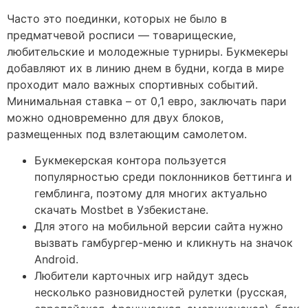
Часто это поединки, которых не было в
предматчевой росписи — товарищеские,
любительские и молодежные турниры. Букмекеры
добавляют их в линию днем в будни, когда в мире
проходит мало важных спортивных событий.
Минимальная ставка – от 0,1 евро, заключать пари
можно одновременно для двух блоков,
размещенных под взлетающим самолетом.
Букмекерская контора пользуется
популярностью среди поклонников беттинга и
гемблинга, поэтому для многих актуально
скачать Mostbet в Узбекистане.
Для этого на мобильной версии сайта нужно
вызвать гамбургер-меню и кликнуть на значок
Android.
Любители карточных игр найдут здесь
несколько разновидностей рулетки (русская,