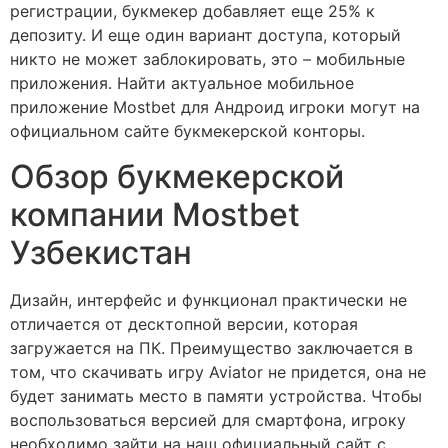
регистрации, букмекер добавляет еще 25% к
депозиту. И еще один вариант доступа, который
никто не может заблокировать, это – мобильные
приложения. Найти актуальное мобильное
приложение Mostbet для Андроид игроки могут на
официальном сайте букмекерской конторы.
Обзор букмекерской
компании Mostbet
Узбекистан
Дизайн, интерфейс и функционал практически не
отличается от десктопной версии, которая
загружается на ПК. Преимущество заключается в
том, что скачивать игру Aviator не придется, она не
будет занимать место в памяти устройства. Чтобы
воспользоваться версией для смартфона, игроку
необходимо зайти на наш официальный сайт с