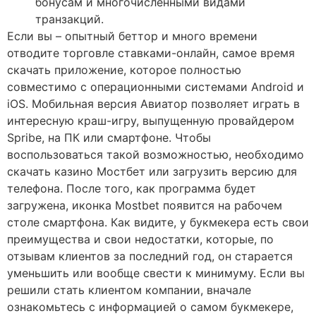
бонусам и многочисленными видами
транзакций.
Если вы – опытный беттор и много времени
отводите торговле ставками-онлайн, самое время
скачать приложение, которое полностью
совместимо с операционными системами Android и
iOS. Мобильная версия Авиатор позволяет играть в
интересную краш-игру, выпущенную провайдером
Spribe, на ПК или смартфоне. Чтобы
воспользоваться такой возможностью, необходимо
скачать казино Мостбет или загрузить версию для
телефона. После того, как программа будет
загружена, иконка Mostbet появится на рабочем
столе смартфона. Как видите, у букмекера есть свои
преимущества и свои недостатки, которые, по
отзывам клиентов за последний год, он старается
уменьшить или вообще свести к минимуму. Если вы
решили стать клиентом компании, вначале
ознакомьтесь с информацией о самом букмекере,