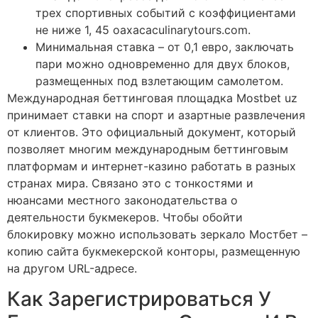
трех спортивных событий с коэффициентами
не ниже 1, 45 oaxacaculinarytours.com.
Минимальная ставка – от 0,1 евро, заключать
пари можно одновременно для двух блоков,
размещенных под взлетающим самолетом.
Международная беттинговая площадка Mostbet uz
принимает ставки на спорт и азартные развлечения
от клиентов. Это официальный документ, который
позволяет многим международным беттинговым
платформам и интернет-казино работать в разных
странах мира. Связано это с тонкостями и
нюансами местного законодательства о
деятельности букмекеров. Чтобы обойти
блокировку можно использовать зеркало Мостбет –
копию сайта букмекерской конторы, размещенную
на другом URL-адресе.
Как Зарегистрироваться У