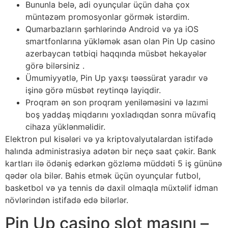
Bununla belə, adi oyunçular üçün daha çox
müntəzəm promosyonlar görmək istərdim.
Qumarbazların şərhlərində Android və ya iOS
smartfonlarına yükləmək asan olan Pin Up casino
azerbaycan tətbiqi haqqında müsbət hekayələr
görə bilərsiniz .
Ümumiyyətlə, Pin Up yaxşı təəssürat yaradır və
işinə görə müsbət reytinqə layiqdir.
Proqram ən son proqram yeniləməsini və lazımi
boş yaddaş miqdarını yoxladıqdan sonra müvafiq
cihaza yüklənməlidir.
Elektron pul kisələri və ya kriptovalyutalardan istifadə
halında administrasiya adətən bir neçə saat çəkir. Bank
kartları ilə ödəniş edərkən gözləmə müddəti 5 iş gününə
qədər ola bilər. Bahis etmək üçün oyunçular futbol, ​​
basketbol və ya tennis də daxil olmaqla müxtəlif idman
növlərindən istifadə edə bilərlər.
Pin Up casino slot maşını –