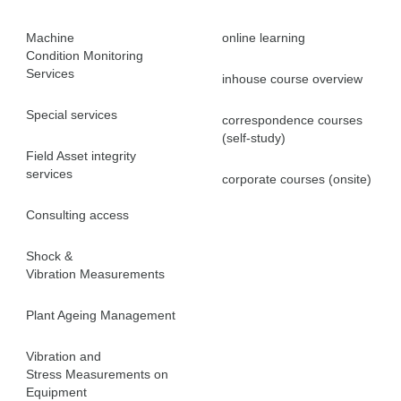
Machine
online learning
Condition Monitoring
Services
inhouse course overview
Special services
correspondence courses
(self-study)
Field Asset integrity
services
corporate courses (onsite)
Consulting access
Shock &
Vibration Measurements
Plant Ageing Management
Vibration and
Stress Measurements on
Equipment