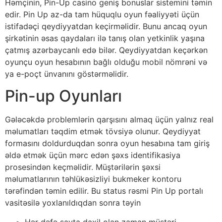
Həmçinin, Pin-Up casino geniş bonuslar sistemini təmin
edir. Pin Up az-da tam hüquqlu oyun fəaliyyəti üçün
istifadəçi qeydiyyatdan keçirməlidir. Bunu ancaq oyun
şirkətinin əsas qaydaları ilə tanış olan yetkinlik yaşına
çatmış azərbaycanlı edə bilər. Qeydiyyatdan keçərkən
oyunçu oyun hesabının bağlı olduğu mobil nömrəni və
ya e-poçt ünvanını göstərməlidir.
Pin-up Oyunları
Gələcəkdə problemlərin qarşısını almaq üçün yalnız real
məlumatları təqdim etmək tövsiyə olunur. Qeydiyyat
formasını doldurduqdan sonra oyun hesabına tam giriş
əldə etmək üçün mərc edən şəxs identifikasiya
prosesindən keçməlidir. Müştərilərin şəxsi
məlumatlarının təhlükəsizliyi bukmeker kontoru
tərəfindən təmin edilir. Bu status rəsmi Pin Up portalı
vasitəsilə yoxlanıldıqdan sonra təyin
Hər dəfə sayta daxil olan zaman müştəri