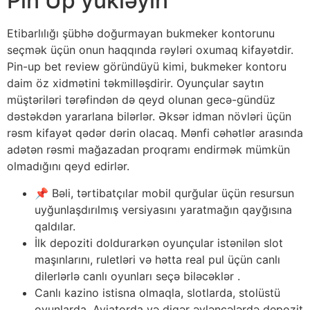
Pin Up yükləyin
Etibarlılığı şübhə doğurmayan bukmeker kontorunu
seçmək üçün onun haqqında rəyləri oxumaq kifayətdir.
Pin-up bet review göründüyü kimi, bukmeker kontoru
daim öz xidmətini təkmilləşdirir. Oyunçular saytın
müştəriləri tərəfindən də qeyd olunan gecə-gündüz
dəstəkdən yararlana bilərlər. Əksər idman növləri üçün
rəsm kifayət qədər dərin olacaq. Mənfi cəhətlər arasında
adətən rəsmi mağazadan proqramı endirmək mümkün
olmadığını qeyd edirlər.
📌 Bəli, tərtibatçılar mobil qurğular üçün resursun
uyğunlaşdırılmış versiyasını yaratmağın qayğısına
qaldılar.
İlk depoziti doldurarkən oyunçular istənilən slot
maşınlarını, ruletləri və hətta real pul üçün canlı
dilerlərlə canlı oyunları seçə biləcəklər .
Canlı kazino istisna olmaqla, slotlarda, stolüstü
oyunlarda, Aviatorda və digər əyləncələrdə depozit