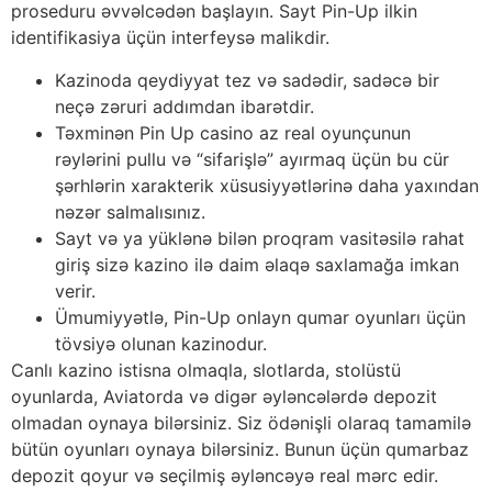
proseduru əvvəlcədən başlayın. Sayt Pin-Up ilkin
identifikasiya üçün interfeysə malikdir.
Kazinoda qeydiyyat tez və sadədir, sadəcə bir
neçə zəruri addımdan ibarətdir.
Təxminən Pin Up casino az real oyunçunun
rəylərini pullu və “sifarişlə” ayırmaq üçün bu cür
şərhlərin xarakterik xüsusiyyətlərinə daha yaxından
nəzər salmalısınız.
Sayt və ya yüklənə bilən proqram vasitəsilə rahat
giriş sizə kazino ilə daim əlaqə saxlamağa imkan
verir.
Ümumiyyətlə, Pin-Up onlayn qumar oyunları üçün
tövsiyə olunan kazinodur.
Canlı kazino istisna olmaqla, slotlarda, stolüstü
oyunlarda, Aviatorda və digər əyləncələrdə depozit
olmadan oynaya bilərsiniz. Siz ödənişli olaraq tamamilə
bütün oyunları oynaya bilərsiniz. Bunun üçün qumarbaz
depozit qoyur və seçilmiş əyləncəyə real mərc edir.