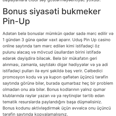
Bonus siyasəti bukmeker
Pin-Up
Adətən belə bonuslar mümkün qədər sadə mərc edilir və
1 gündən 3 günə qədər vaxt aparır. Uduş Pin Up casino
online saytında tam mərc edilən kimi istifadəçi öz
pulunu alacaq və mövcud üsullardan birini istifadə
edərək dəyişdirə biləcək. Belə bir mükafatın geri
alınması, zamanla, saytdakı digər hədiyyələr və ya adi
istifadəçi pulları ilə eyni şəkildə baş verir. Cəlbedici
promosyon kodu və ya kupon qəflətən üçüncü tərəfin
saytında görünə bilər, burada qumarbaz heç bir problem
olmadan onu ala bilər. Bonus kodlarının yalnız qumar
klublarında rəylər yazan və ya reytinqlər tərtib edən
tematik resurslarda paylandığını başa düşməlisiniz.
Bonus kodunu aktivləşdirmək üçün əvvəlcə onu üçüncü
tərəfin saytında kopyalamalısınız.