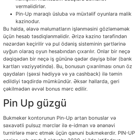
verməlidirlər.
Pin-Up maraqlı üsluba və müxtəlif oyunlara malik
kazinodur.
Bu halda, əlavə məlumatların işlənməsini gözləməmək
üçün hesab təsdiqlənməlidir. Ərizə kazino tərəfindən
nəzərdən keçirilir və pul ödəniş sisteminin şərtlərinə
uyğun olaraq oyun hesabından çıxarılır. Onlar bir neçə
dəqiqədən bir neçə iş gününə qədər dəyişə bilər (bank
kartları vəziyyətində). Bu, bonusun çıxarılması onun öz
qaydaları (şəxsi hədiyyə və ya cashback) ilə təmin
edildiyi təqdirdə mümkündür. Əksər hallarda, geri
çəkilmədən əvvəl bonus mərc edilir.
Pin Up güzgü
Bukmeker kontorunun Pin-Up artan bonuslar və
səxavətli pulsuz mərclər ilə e-idman və ənənəvi
turnirlərə mərc etmək üçün qanuni bukmekerdir. PIN-UP