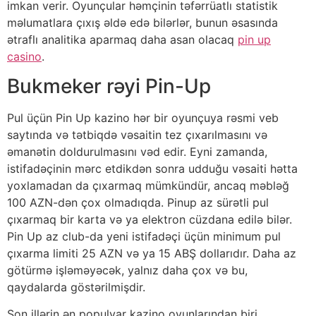
imkan verir. Oyunçular həmçinin təfərrüatlı statistik
məlumatlara çıxış əldə edə bilərlər, bunun əsasında
ətraflı analitika aparmaq daha asan olacaq
pin up
casino
.
Bukmeker rəyi Pin-Up
Pul üçün Pin Up kazino hər bir oyunçuya rəsmi veb
saytında və tətbiqdə vəsaitin tez çıxarılmasını və
əmanətin doldurulmasını vəd edir. Eyni zamanda,
istifadəçinin mərc etdikdən sonra udduğu vəsaiti hətta
yoxlamadan da çıxarmaq mümkündür, ancaq məbləğ
100 AZN-dən çox olmadıqda. Pinup az sürətli pul
çıxarmaq bir karta və ya elektron cüzdana edilə bilər.
Pin Up az club-da yeni istifadəçi üçün minimum pul
çıxarma limiti 25 AZN və ya 15 ABŞ dollarıdır. Daha az
götürmə işləməyəcək, yalnız daha çox və bu,
qaydalarda göstərilmişdir.
Son illərin ən populyar kazino oyunlarından biri