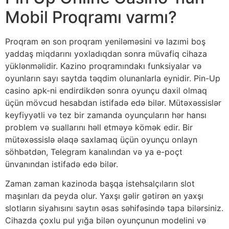
Mobil Proqramı varmı?
Proqram ən son proqram yeniləməsini və lazımi boş
yaddaş miqdarını yoxladıqdan sonra müvafiq cihaza
yüklənməlidir. Kazino proqramındakı funksiyalar və
oyunların sayı saytda təqdim olunanlarla eynidir. Pin-Up
casino apk-ni endirdikdən sonra oyunçu daxil olmaq
üçün mövcud hesabdan istifadə edə bilər. Mütəxəssislər
keyfiyyətli və tez bir zamanda oyunçuların hər hansı
problem və suallarını həll etməyə kömək edir. Bir
mütəxəssislə əlaqə saxlamaq üçün oyunçu onlayn
söhbətdən, Telegram kanalından və ya e-poçt
ünvanından istifadə edə bilər.
Zaman zaman kazinoda başqa istehsalçıların slot
maşınları da peyda olur. Yaxşı gəlir gətirən ən yaxşı
slotların siyahısını saytın əsas səhifəsində tapa bilərsiniz.
Cihazda çoxlu pul yığa bilən oyunçunun modelini və