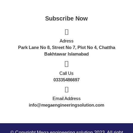
Subscribe Now
Adress
Park Lane No 8, Street No 7, Plot No 4, Chattha
Bakhtawar Islamabad
Call Us
03335486697
Email Address
info@megaengineeringsolution.com
© Copyright Mega engineering solution 2023. All right