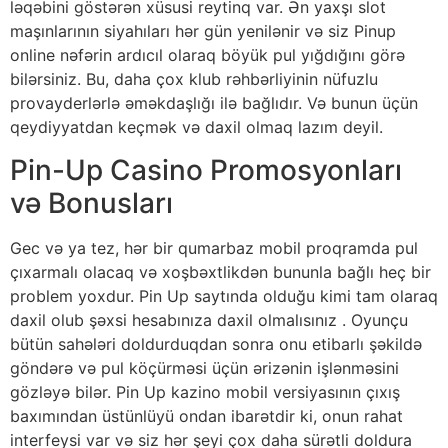
ləqəbini göstərən xüsusi reytinq var. Ən yaxşı slot
maşınlarının siyahıları hər gün yenilənir və siz Pinup
online nəfərin ardıcıl olaraq böyük pul yığdığını görə
bilərsiniz. Bu, daha çox klub rəhbərliyinin nüfuzlu
provayderlərlə əməkdaşlığı ilə bağlıdır. Və bunun üçün
qeydiyyatdan keçmək və daxil olmaq lazım deyil.
Pin-Up Casino Promosyonları
və Bonusları
Gec və ya tez, hər bir qumarbaz mobil proqramda pul
çıxarmalı olacaq və xoşbəxtlikdən bununla bağlı heç bir
problem yoxdur. Pin Up saytında olduğu kimi tam olaraq
daxil olub şəxsi hesabınıza daxil olmalısınız . Oyunçu
bütün sahələri doldurduqdan sonra onu etibarlı şəkildə
göndərə və pul köçürməsi üçün ərizənin işlənməsini
gözləyə bilər. Pin Up kazino mobil versiyasının çıxış
baxımından üstünlüyü ondan ibarətdir ki, onun rahat
interfeysi var və siz hər şeyi çox daha sürətli doldura