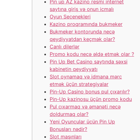
Pin up AZ kazino resmi internet
saytına giriş və onun icmalı
Oyun Seçenekleri
Kazino proqramında bukmeker
Bukmeker kontorunda necə
qeydiyyatdan keçmək olar?
Canlı dilerlər
Promo kodu necə əldə etmək olar ?
Pin Up Bet Casino saytında şəxsi
kabinetin qeydiyyatı
Slot oynamaq və idmana mərc
etmək üçün strategiyalar
Pin-Up Casino bonus pul çıxarılır?
Pin-Up kazinosu üçün promo kodu
Pul çıxarmaq və əmanəti necə
doldurmaq olar?
Yeni Oyunçular üçün Pin Up
Bonusları nədir?
Slot maşınları