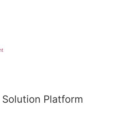
nt
Solution Platform