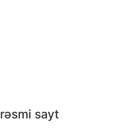
rəsmi sayt