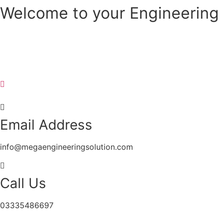
Skip
Welcome to your Engineering 
to
content
Email Address
info@megaengineeringsolution.com
Call Us
03335486697