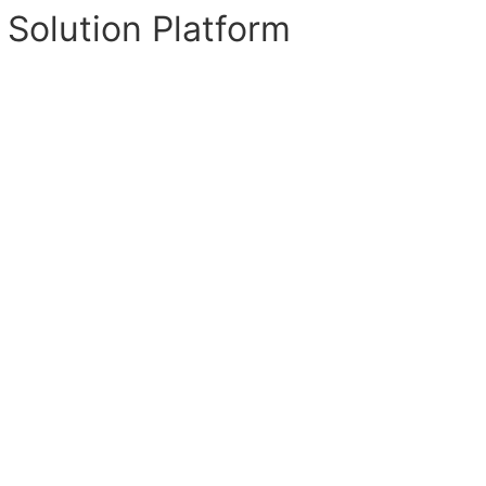
Solution Platform