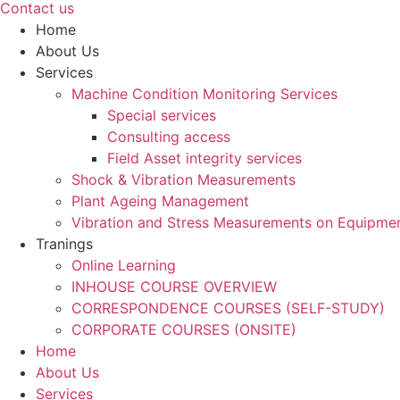
Contact us
Home
About Us
Services
Machine Condition Monitoring Services
Special services
Consulting access
Field Asset integrity services
Shock & Vibration Measurements
Plant Ageing Management
Vibration and Stress Measurements on Equipme
Tranings
Online Learning
INHOUSE COURSE OVERVIEW
CORRESPONDENCE COURSES (SELF-STUDY)
CORPORATE COURSES (ONSITE)
Home
About Us
Services