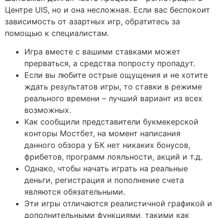
Центре UIS, но и она несложная. Если вас беспокоит
зависимость от азартных игр, обратитесь за
помощью к специалистам.
Игра вместе с вашими ставками может
прерваться, а средства попросту пропадут.
Если вы любите острые ощущения и не хотите
ждать результатов игры, то ставки в режиме
реального времени – лучший вариант из всех
возможных.
Как сообщили представители букмекерской
конторы Мостбет, на момент написания
данного обзора у БК нет никаких бонусов,
фрибетов, программ лояльности, акций и т.д.
Однако, чтобы начать играть на реальные
деньги, регистрация и пополнение счета
являются обязательными.
Эти игры отличаются реалистичной графикой и
дополнительными функциями, такими как