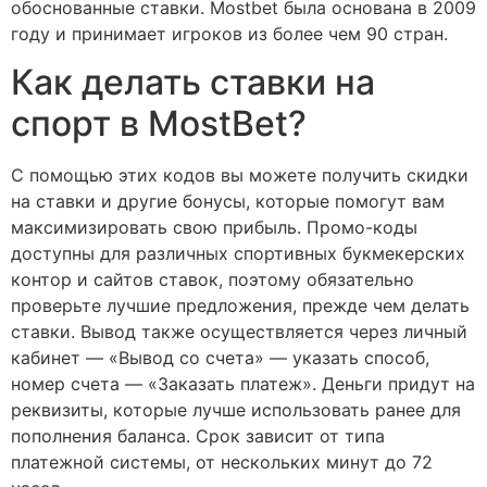
обоснованные ставки. Mostbet была основана в 2009
году и принимает игроков из более чем 90 стран.
Как делать ставки на
спорт в MostBet?
С помощью этих кодов вы можете получить скидки
на ставки и другие бонусы, которые помогут вам
максимизировать свою прибыль. Промо-коды
доступны для различных спортивных букмекерских
контор и сайтов ставок, поэтому обязательно
проверьте лучшие предложения, прежде чем делать
ставки. Вывод также осуществляется через личный
кабинет — «Вывод со счета» — указать способ,
номер счета — «Заказать платеж». Деньги придут на
реквизиты, которые лучше использовать ранее для
пополнения баланса. Срок зависит от типа
платежной системы, от нескольких минут до 72