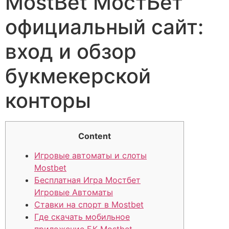
MostBet МостБет
официальный сайт:
вход и обзор
букмекерской
конторы
Content
Игровые автоматы и слоты
Mostbet
Бесплатная Игра Мостбет
Игровые Автоматы
Ставки на спорт в Mostbet
Где скачать мобильное