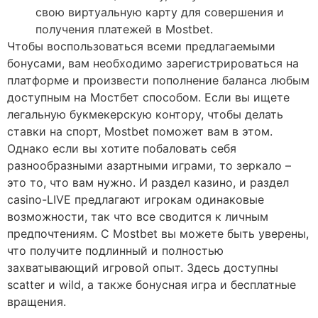
свою виртуальную карту для совершения и
получения платежей в Mostbet.
Чтобы воспользоваться всеми предлагаемыми
бонусами, вам необходимо зарегистрироваться на
платформе и произвести пополнение баланса любым
доступным на Мостбет способом. Если вы ищете
легальную букмекерскую контору, чтобы делать
ставки на спорт, Mostbet поможет вам в этом.
Однако если вы хотите побаловать себя
разнообразными азартными играми, то зеркало –
это то, что вам нужно. И раздел казино, и раздел
casino-LIVE предлагают игрокам одинаковые
возможности, так что все сводится к личным
предпочтениям. С Mostbet вы можете быть уверены,
что получите подлинный и полностью
захватывающий игровой опыт. Здесь доступны
scatter и wild, а также бонусная игра и бесплатные
вращения.