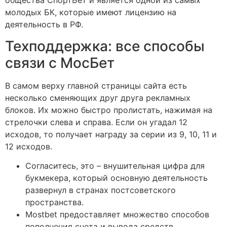
общества СпортБет и является одной из самых
молодых БК, которые имеют лицензию на
деятельность в РФ.
Техподдержка: все способы
связи с МосБет
В самом верху главной страницы сайта есть
несколько сменяющих друг друга рекламных
блоков. Их можно быстро пролистать, нажимая на
стрелочки слева и справа. Если он угадал 12
исходов, то получает награду за серии из 9, 10, 11 и
12 исходов.
Согласитесь, это – внушительная цифра для
букмекера, который основную деятельность
развернул в странах постсоветского
пространства.
Mostbet предоставляет множество способов
пополнения счета и вывода средств