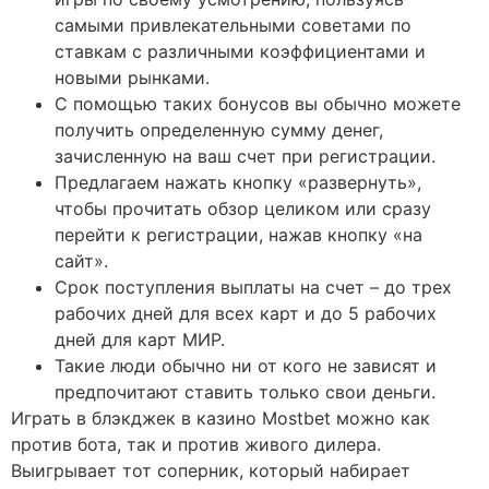
самыми привлекательными советами по
ставкам с различными коэффициентами и
новыми рынками.
С помощью таких бонусов вы обычно можете
получить определенную сумму денег,
зачисленную на ваш счет при регистрации.
Предлагаем нажать кнопку «развернуть»,
чтобы прочитать обзор целиком или сразу
перейти к регистрации, нажав кнопку «на
сайт».
Срок поступления выплаты на счет – до трех
рабочих дней для всех карт и до 5 рабочих
дней для карт МИР.
Такие люди обычно ни от кого не зависят и
предпочитают ставить только свои деньги.
Играть в блэкджек в казино Mostbet можно как
против бота, так и против живого дилера.
Выигрывает тот соперник, который набирает