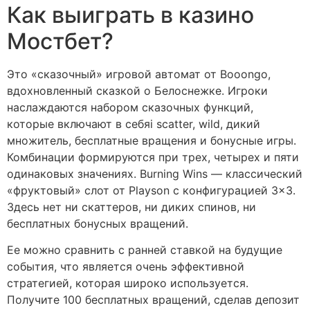
Как выиграть в казино
Мостбет?
Это «сказочный» игровой автомат от Booongo,
вдохновленный сказкой о Белоснежке. Игроки
наслаждаются набором сказочных функций,
которые включают в себяi scatter, wild, дикий
множитель, бесплатные вращения и бонусные игры.
Комбинации формируются при трех, четырех и пяти
одинаковых значениях. Burning Wins — классический
«фруктовый» слот от Playson с конфигурацией 3×3.
Здесь нет ни скаттеров, ни диких спинов, ни
бесплатных бонусных вращений.
Ее можно сравнить с ранней ставкой на будущие
события, что является очень эффективной
стратегией, которая широко используется.
Получите 100 бесплатных вращений, сделав депозит