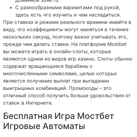
доменной зоне ru.
С разнообразными вариантами под рукой,
здесь есть что изучить и чем насладиться.
При ставках в режиме реального времени имейте в
виду, что коэффициенты могут меняться в течение
нескольких секунд, поэтому важно учитывать это,
прежде чем делать ставки. На платформе Mostbet
вы можете играть в онлайн-слоты, которые
являются одним из видов игр казино. Слоты обычно
содержат вращающиеся барабаны с
многочисленными символами, целью которых
является получение выплат при выпадении
выигрышных комбинаций. Промокоды – это
отличный способ получить больше удовольствия от
ставок в Интернете.
Бесплатная Игра Мостбет
Игровые Автоматы