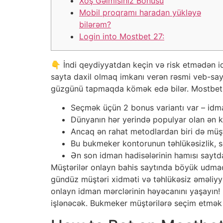
Xoş Gəlmisiniz Bonusu
Mobil proqramı haradan yükləyə
bilərəm?
Login into Mostbet 27:
👇 İndi qeydiyyatdan keçin və risk etmədən i
sayta daxil olmaq imkanı verən rəsmi veb-say
güzgünü tapmaqda kömək edə bilər. Mostbet-2
Seçmək üçün 2 bonus variantı var – idma
Dünyanın hər yerində populyar olan ən k
Ancaq ən rahat metodlardan biri də müşt
Bu bukmeker kontorunun təhlükəsizlik, 
Ən son idman hadisələrinin hamısı saytd
Müştərilər onlayn bahis saytında böyük udmaq
gündüz müştəri xidməti və təhlükəsiz əməliyyatl
onlayn idman mərclərinin həyəcanını yaşayın!
işlənəcək. Bukmeker müştərilərə seçim etmək ü