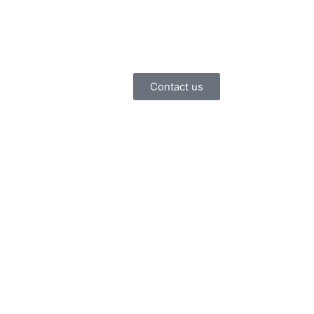
Contact us