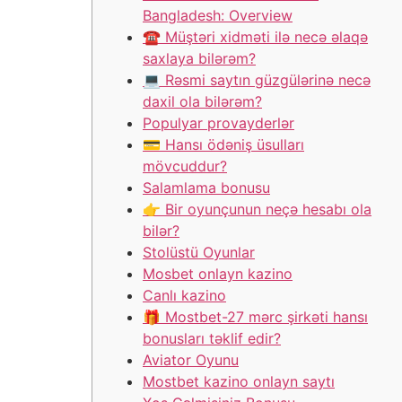
Bangladesh: Overview
☎ Müştəri xidməti ilə necə əlaqə
saxlaya bilərəm?
💻 Rəsmi saytın güzgülərinə necə
daxil ola bilərəm?
Populyar provayderlər
💳 Hansı ödəniş üsulları
mövcuddur?
Salamlama bonusu
👉 Bir oyunçunun neçə hesabı ola
bilər?
Stolüstü Oyunlar
Mosbet onlayn kazino
Canlı kazino
🎁 Mostbet-27 mərc şirkəti hansı
bonusları təklif edir?
Aviator Oyunu
Mostbet kazino onlayn saytı