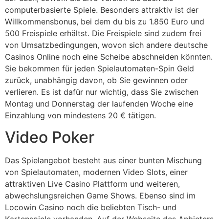
computerbasierte Spiele. Besonders attraktiv ist der
Willkommensbonus, bei dem du bis zu 1.850 Euro und
500 Freispiele erhältst. Die Freispiele sind zudem frei
von Umsatzbedingungen, wovon sich andere deutsche
Casinos Online noch eine Scheibe abschneiden könnten.
Sie bekommen für jeden Spielautomaten-Spin Geld
zurück, unabhängig davon, ob Sie gewinnen oder
verlieren. Es ist dafür nur wichtig, dass Sie zwischen
Montag und Donnerstag der laufenden Woche eine
Einzahlung von mindestens 20 € tätigen.
Video Poker
Das Spielangebot besteht aus einer bunten Mischung
von Spielautomaten, modernen Video Slots, einer
attraktiven Live Casino Plattform und weiteren,
abwechslungsreichen Game Shows. Ebenso sind im
Locowin Casino noch die beliebten Tisch- und