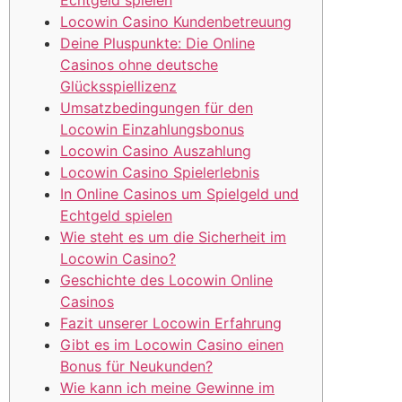
Echtgeld spielen
Locowin Casino Kundenbetreuung
Deine Pluspunkte: Die Online
Casinos ohne deutsche
Glücksspiellizenz
Umsatzbedingungen für den
Locowin Einzahlungsbonus
Locowin Casino Auszahlung
Locowin Casino Spielerlebnis
In Online Casinos um Spielgeld und
Echtgeld spielen
Wie steht es um die Sicherheit im
Locowin Casino?
Geschichte des Locowin Online
Casinos
Fazit unserer Locowin Erfahrung
Gibt es im Locowin Casino einen
Bonus für Neukunden?
Wie kann ich meine Gewinne im