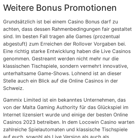
Weitere Bonus Promotionen
Grundsätzlich ist bei einem Casino Bonus darf zu
achten, dass dessen Rahmenbedingungen fair gestaltet
sind. Im besten Fall tragen alle Games (prozentual
abgestuft) zum Erreichen der Rollover Vorgaben bei.
Eine richtig starke Entwicklung haben die Live Casinos
genommen. Gestreamt werden nicht mehr nur die
klassischen Tischspiele, sondern vermehrt innovative,
unterhaltsame Game-Shows. Lohnend ist an dieser
Stelle auch ein Blick auf die Online Casinos in der
Schweiz.
Gammix Limited ist ein bekanntes Unternehmen, das
von der Malta Gaming Authority für das Glückspiel im
Internet lizensiert wurde und einige der besten Online
Casinos 2023 betreiben. In dem Locowin Casino warten
zahlreiche Spielautomaten und klassische Tischspiele
auf euch, sowohl als Live Version als auch als