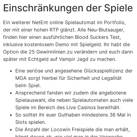
Einschränkungen der Spiele
Ein weiterer NetEnt online Spielautomat im Portfolio,
der mit einer hohen RTP glänzt. Alle Neu-Blutsauger,
finden hier einen ausführlichen Blood Suckers Test,
inklusive kostenlosem Demo mit Spielgeld. Ihr habt die
Option die 25 Gewinnlinien zu verändern und euch dann
später mit Echtgeld auf Vampir Jagd zu machen.
Eine seriöse und angesehene Glücksspiellizenz der
MGA sorgt hierbei für Sicherheit und Legalität
beim Spiel.
Ansprechend fanden wir zudem die angebotene
Spielauswahl, die neben Spielautomaten auch viele
Spiele im Bereich des Live Casinos bereithält.
So solltet ihr euer Guthaben mindestens 36 Mal in
Slots spielen.
Die Anzahl der Locowin Freispiele die man erhält,
hängt davon ab, wie viel man in der Vorwoche