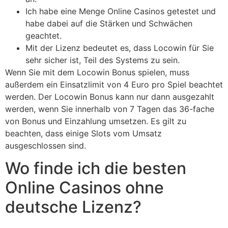
Ich habe eine Menge Online Casinos getestet und
habe dabei auf die Stärken und Schwächen
geachtet.
Mit der Lizenz bedeutet es, dass Locowin für Sie
sehr sicher ist, Teil des Systems zu sein.
Wenn Sie mit dem Locowin Bonus spielen, muss
außerdem ein Einsatzlimit von 4 Euro pro Spiel beachtet
werden. Der Locowin Bonus kann nur dann ausgezahlt
werden, wenn Sie innerhalb von 7 Tagen das 36-fache
von Bonus und Einzahlung umsetzen. Es gilt zu
beachten, dass einige Slots vom Umsatz
ausgeschlossen sind.
Wo finde ich die besten
Online Casinos ohne
deutsche Lizenz?