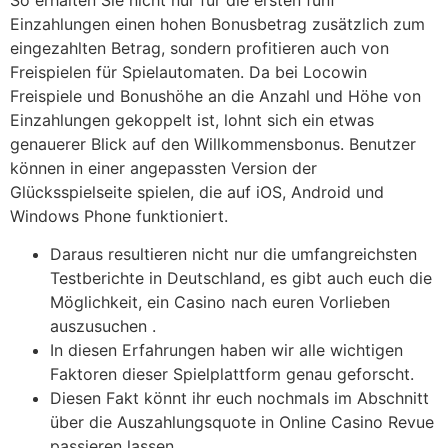
Einzahlungen einen hohen Bonusbetrag zusätzlich zum
eingezahlten Betrag, sondern profitieren auch von
Freispielen für Spielautomaten. Da bei Locowin
Freispiele und Bonushöhe an die Anzahl und Höhe von
Einzahlungen gekoppelt ist, lohnt sich ein etwas
genauerer Blick auf den Willkommensbonus. Benutzer
können in einer angepassten Version der
Glücksspielseite spielen, die auf iOS, Android und
Windows Phone funktioniert.
Daraus resultieren nicht nur die umfangreichsten
Testberichte in Deutschland, es gibt auch euch die
Möglichkeit, ein Casino nach euren Vorlieben
auszusuchen .
In diesen Erfahrungen haben wir alle wichtigen
Faktoren dieser Spielplattform genau geforscht.
Diesen Fakt könnt ihr euch nochmals im Abschnitt
über die Auszahlungsquote in Online Casino Revue
passieren lassen.