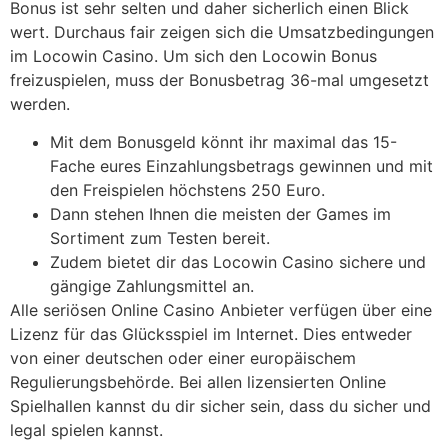
Bonus ist sehr selten und daher sicherlich einen Blick
wert. Durchaus fair zeigen sich die Umsatzbedingungen
im Locowin Casino. Um sich den Locowin Bonus
freizuspielen, muss der Bonusbetrag 36-mal umgesetzt
werden.
Mit dem Bonusgeld könnt ihr maximal das 15-
Fache eures Einzahlungsbetrags gewinnen und mit
den Freispielen höchstens 250 Euro.
Dann stehen Ihnen die meisten der Games im
Sortiment zum Testen bereit.
Zudem bietet dir das Locowin Casino sichere und
gängige Zahlungsmittel an.
Alle seriösen Online Casino Anbieter verfügen über eine
Lizenz für das Glücksspiel im Internet. Dies entweder
von einer deutschen oder einer europäischem
Regulierungsbehörde. Bei allen lizensierten Online
Spielhallen kannst du dir sicher sein, dass du sicher und
legal spielen kannst.