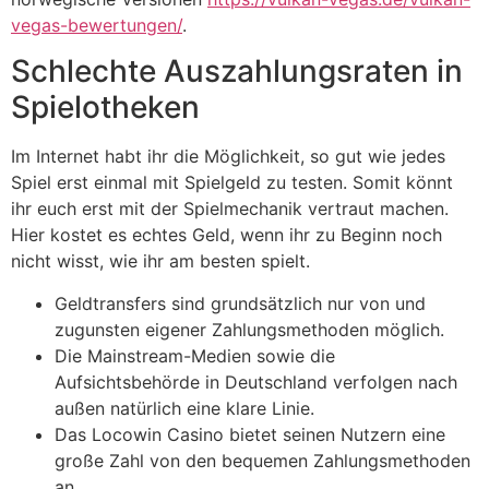
vegas-bewertungen/
.
Schlechte Auszahlungsraten in
Spielotheken
Im Internet habt ihr die Möglichkeit, so gut wie jedes
Spiel erst einmal mit Spielgeld zu testen. Somit könnt
ihr euch erst mit der Spielmechanik vertraut machen.
Hier kostet es echtes Geld, wenn ihr zu Beginn noch
nicht wisst, wie ihr am besten spielt.
Geldtransfers sind grundsätzlich nur von und
zugunsten eigener Zahlungsmethoden möglich.
Die Mainstream-Medien sowie die
Aufsichtsbehörde in Deutschland verfolgen nach
außen natürlich eine klare Linie.
Das Locowin Casino bietet seinen Nutzern eine
große Zahl von den bequemen Zahlungsmethoden
an.