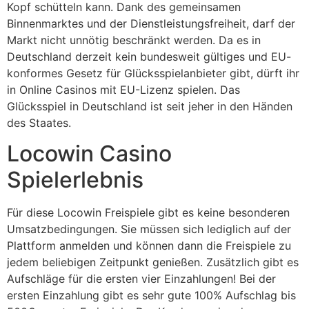
Kopf schütteln kann. Dank des gemeinsamen
Binnenmarktes und der Dienstleistungsfreiheit, darf der
Markt nicht unnötig beschränkt werden. Da es in
Deutschland derzeit kein bundesweit gültiges und EU-
konformes Gesetz für Glücksspielanbieter gibt, dürft ihr
in Online Casinos mit EU-Lizenz spielen. Das
Glücksspiel in Deutschland ist seit jeher in den Händen
des Staates.
Locowin Casino
Spielerlebnis
Für diese Locowin Freispiele gibt es keine besonderen
Umsatzbedingungen. Sie müssen sich lediglich auf der
Plattform anmelden und können dann die Freispiele zu
jedem beliebigen Zeitpunkt genießen. Zusätzlich gibt es
Aufschläge für die ersten vier Einzahlungen! Bei der
ersten Einzahlung gibt es sehr gute 100% Aufschlag bis