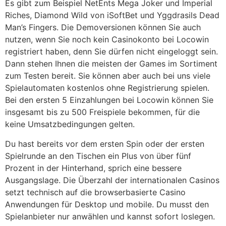
Es gibt zum Beispiel NetEnts Mega Joker und Imperial
Riches, Diamond Wild von iSoftBet und Yggdrasils Dead
Man’s Fingers. Die Demoversionen können Sie auch
nutzen, wenn Sie noch kein Casinokonto bei Locowin
registriert haben, denn Sie dürfen nicht eingeloggt sein.
Dann stehen Ihnen die meisten der Games im Sortiment
zum Testen bereit. Sie können aber auch bei uns viele
Spielautomaten kostenlos ohne Registrierung spielen.
Bei den ersten 5 Einzahlungen bei Locowin können Sie
insgesamt bis zu 500 Freispiele bekommen, für die
keine Umsatzbedingungen gelten.
Du hast bereits vor dem ersten Spin oder der ersten
Spielrunde an den Tischen ein Plus von über fünf
Prozent in der Hinterhand, sprich eine bessere
Ausgangslage. Die Überzahl der internationalen Casinos
setzt technisch auf die browserbasierte Casino
Anwendungen für Desktop und mobile. Du musst den
Spielanbieter nur anwählen und kannst sofort loslegen.