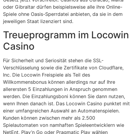
oder Gibraltar dürfen beispielsweise alle ihre Online-
Spiele ohne Oasis-Sperrdatei anbieten, da sie in dem
jeweiligen Staat lizenziert sind.
Treueprogramm im Locowin
Casino
Für Sicherheit und Seriosität stehen die SSL-
Verschlüsselung sowie die Zertifikate von Cloudflare,
Inc. Die Locowin Freispiele als Teil des
Willkommensbonus können allerdings nur auf Ihre
allerersten 5 Einzahlungen in Anspruch genommen
werden. Die Einzahlungsboni können Sie dann nutzen,
wenn Ihnen danach ist. Das Locowin Casino punktet mit
einer umfangreichen Auswahl an Automatenspielen.
Kunden können zwischen mehr als 2.500
Spielautomaten von namhaften Spieleentwicklern wie
NetEnt, Play’n Go oder Pragmatic Play wählen