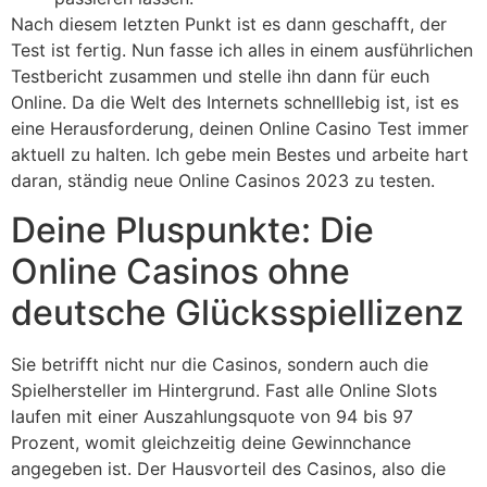
Nach diesem letzten Punkt ist es dann geschafft, der
Test ist fertig. Nun fasse ich alles in einem ausführlichen
Testbericht zusammen und stelle ihn dann für euch
Online. Da die Welt des Internets schnelllebig ist, ist es
eine Herausforderung, deinen Online Casino Test immer
aktuell zu halten. Ich gebe mein Bestes und arbeite hart
daran, ständig neue Online Casinos 2023 zu testen.
Deine Pluspunkte: Die
Online Casinos ohne
deutsche Glücksspiellizenz
Sie betrifft nicht nur die Casinos, sondern auch die
Spielhersteller im Hintergrund. Fast alle Online Slots
laufen mit einer Auszahlungsquote von 94 bis 97
Prozent, womit gleichzeitig deine Gewinnchance
angegeben ist. Der Hausvorteil des Casinos, also die