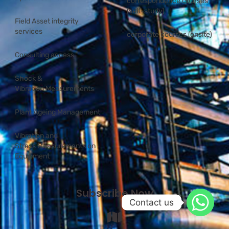
correspondence courses
(self-study)
Field Asset integrity
services
corporate courses (onsite)
Consulting access
Shock &
Vibration Measurements
Plant Ageing Management
Vibration and
Stress Measurements on
Equipment
Subscribe Now
Contact us