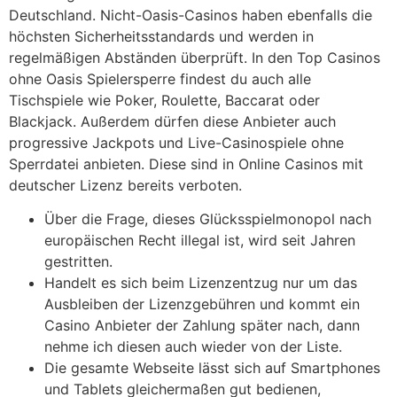
Deutschland. Nicht-Oasis-Casinos haben ebenfalls die
höchsten Sicherheitsstandards und werden in
regelmäßigen Abständen überprüft. In den Top Casinos
ohne Oasis Spielersperre findest du auch alle
Tischspiele wie Poker, Roulette, Baccarat oder
Blackjack. Außerdem dürfen diese Anbieter auch
progressive Jackpots und Live-Casinospiele ohne
Sperrdatei anbieten. Diese sind in Online Casinos mit
deutscher Lizenz bereits verboten.
Über die Frage, dieses Glücksspielmonopol nach
europäischen Recht illegal ist, wird seit Jahren
gestritten.
Handelt es sich beim Lizenzentzug nur um das
Ausbleiben der Lizenzgebühren und kommt ein
Casino Anbieter der Zahlung später nach, dann
nehme ich diesen auch wieder von der Liste.
Die gesamte Webseite lässt sich auf Smartphones
und Tablets gleichermaßen gut bedienen,