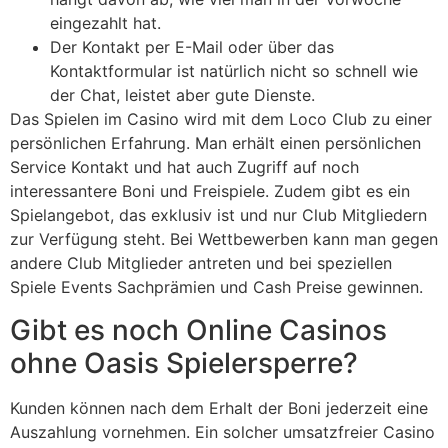
eingezahlt hat.
Der Kontakt per E-Mail oder über das
Kontaktformular ist natürlich nicht so schnell wie
der Chat, leistet aber gute Dienste.
Das Spielen im Casino wird mit dem Loco Club zu einer
persönlichen Erfahrung. Man erhält einen persönlichen
Service Kontakt und hat auch Zugriff auf noch
interessantere Boni und Freispiele. Zudem gibt es ein
Spielangebot, das exklusiv ist und nur Club Mitgliedern
zur Verfügung steht. Bei Wettbewerben kann man gegen
andere Club Mitglieder antreten und bei speziellen
Spiele Events Sachprämien und Cash Preise gewinnen.
Gibt es noch Online Casinos
ohne Oasis Spielersperre?
Kunden können nach dem Erhalt der Boni jederzeit eine
Auszahlung vornehmen. Ein solcher umsatzfreier Casino