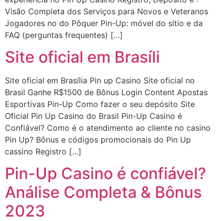
Visão Completa dos Serviços para Novos e Veteranos
Jogadores no do Pôquer Pin-Up: móvel do sítio e da
FAQ (perguntas frequentes) […]
Site oficial em Brasíli
Site oficial em Brasília Pin up Casino Site oficial no
Brasil Ganhe R$1500 de Bônus Login Content Apostas
Esportivas Pin-Up Como fazer o seu depósito Site
Oficial Pin Up Casino do Brasil Pin-Up Casino é
Confiável? Como é o atendimento ao cliente no casino
Pin Up? Bônus e códigos promocionais do Pin Up
cassino Registro […]
Pin-Up Casino é confiável?
Análise Completa & Bônus
2023