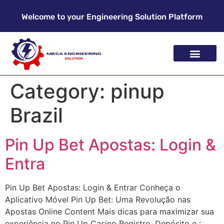
Welcome to your Engineering Solution Platform
Category:
pinup
Brazil
Pin Up Bet Apostas: Login &
Entra
Pin Up Bet Apostas: Login & Entrar Conheça o
Aplicativo Móvel Pin Up Bet: Uma Revolução nas
Apostas Online Content Mais dicas para maximizar sua
experiência no Pin Up Casino Registro, Depósito e :