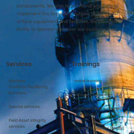
components. We also recommend and help to
implement the feasible solutions to particular
critical equipment and facilities. We have the
ability to operate wherever our customers are.
Services
Trainings
Machine
online learning
Condition Monitoring
Services
inhouse course overview
Special services
correspondence courses
(self-study)
Field Asset integrity
services
corporate courses (onsite)