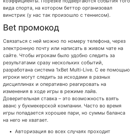
коэффициенты. Порезке подвергаются события того
вида спорта, на котором беттор организовал
винстрик (у нас так произошло с теннисом).
Bet промокод
Связаться с ней можно по номеру телефона, через
электронную почту или написать в живом чате на
сайте. Чтобы игрокам было удобно следить за
результатами сразу нескольких событий,
разработана система 1xBet Multi-Live. С ее помощью
игроки могут следить за исходами в разных
дисциплинах и оперативно реагировать на
изменения в ходе игры в режиме лайв.
Доверительная ставка – это возможность взять
аванс у букмекерской компании. Часто во время
игры попадается хорошее пари, но суммы баланса
на него не хватает.
Авторизация во всех случаях проходит