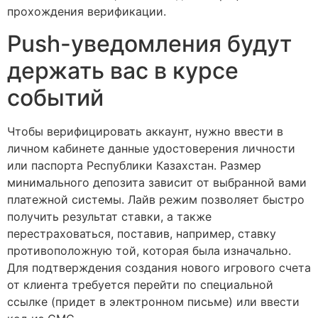
прохождения верификации.
Push-уведомления будут
держать вас в курсе
событий
Чтобы верифицировать аккаунт, нужно ввести в
личном кабинете данные удостоверения личности
или паспорта Республики Казахстан. Размер
минимального депозита зависит от выбранной вами
платежной системы. Лайв режим позволяет быстро
получить результат ставки, а также
перестраховаться, поставив, например, ставку
противоположную той, которая была изначально.
Для подтверждения создания нового игрового счета
от клиента требуется перейти по специальной
ссылке (придет в электронном письме) или ввести