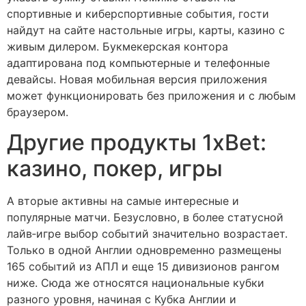
спортивные и киберспортивные события, гости
найдут на сайте настольные игры, карты, казино с
живым дилером. Букмекерская контора
адаптирована под компьютерные и телефонные
девайсы. Новая мобильная версия приложения
может функционировать без приложения и с любым
браузером.
Другие продукты 1xBet:
казино, покер, игры
А вторые активны на самые интересные и
популярные матчи. Безусловно, в более статусной
лайв‑игре выбор событий значительно возрастает.
Только в одной Англии одновременно размещены
165 событий из АПЛ и еще 15 дивизионов рангом
ниже. Сюда же относятся национальные кубки
разного уровня, начиная с Кубка Англии и