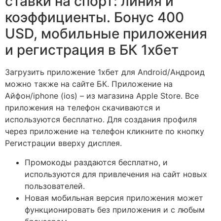
ставки на спорт: линия и
коэффициенты. Бонус 400
USD, мобильные приложения
и регистрация в БК 1хбет
Загрузить приложение 1хбет для Android/Андроид
можно также на сайте БК. Приложение на
Айфон/iphone (ios) – из магазина Apple Store. Все
приложения на телефон скачиваются и
используются бесплатно. Для создания профиля
через приложение на телефон кликните по кнопку
Регистрации вверху дисплея.
Промокоды раздаются бесплатно, и
используются для привлечения на сайт новых
пользователей.
Новая мобильная версия приложения может
функционировать без приложения и с любым