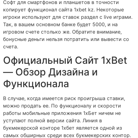
Софт для смартфонов и планшетов в точности
копирует функционал сайта 1xbet kz. Некоторые
игроки используют для ставок раздел с live играми.
Так, в вашем основном банке будет 5000, и на
игровом счете столько же. Обратите внимание,
бонусные деньги нельзя потратить или вывести со
счета.
Официальный Сайт 1xBet
— Обзор Дизайна и
Функционала
В случае, когда имеется риск проигрыша ставки,
можно продать ее. По функционалу и скорости
работы мобильные приложения 1хБет ничем не
уступают полной версии сайта. Линия в
букмекерской конторе 1хбет является одной из
самых обширных среди всех букмекерских контор.