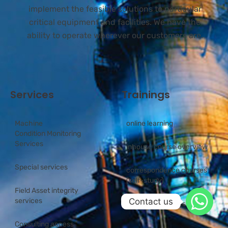
implement the feasible solutions to particular
critical equipment and facilities. We have the
ability to operate wherever our customers are.
Services
Trainings
Machine
online learning
Condition Monitoring
Services
inhouse course overview
Special services
correspondence courses
(self-study)
Field Asset integrity
Contact us
services
corporate courses (onsite)
Consulting access