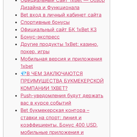
Официальный Сайт 1xBet — Обзор
Дизайна и Функционала
Bet вход в личный кабинет сайта
Спортивные бонусы
Официальный сайт БК 1xBet КЗ
Бонус-экспресс
Другие продукты 1xBet: казино,
покер, игры
Мобильная версия и приложения
1xbet
💎В ЧЕМ ЗАКЛЮЧАЮТСЯ
ПРЕИМУЩЕСТВА БУКМЕКЕРСКОЙ
КОМПАНИИ 1XBET?
Push-уведомления будут держать
вас в курсе событий
Bet букмекерская контора –
ставки на спорт: линия и
коэффициенты. Бонус 400 USD,
мобильные приложения и