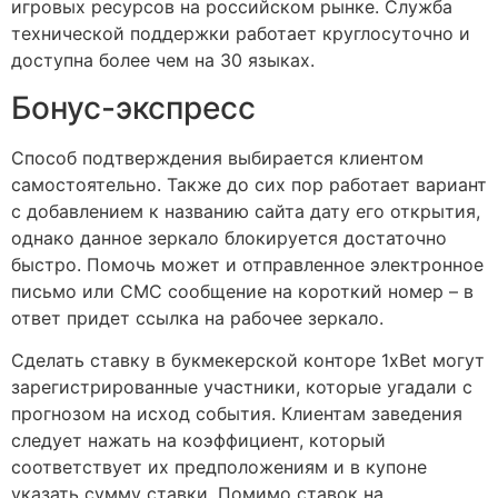
игровых ресурсов на российском рынке. Служба
технической поддержки работает круглосуточно и
доступна более чем на 30 языках.
Бонус-экспресс
Способ подтверждения выбирается клиентом
самостоятельно. Также до сих пор работает вариант
с добавлением к названию сайта дату его открытия,
однако данное зеркало блокируется достаточно
быстро. Помочь может и отправленное электронное
письмо или СМС сообщение на короткий номер – в
ответ придет ссылка на рабочее зеркало.
Сделать ставку в букмекерской конторе 1xBet могут
зарегистрированные участники, которые угадали с
прогнозом на исход события. Клиентам заведения
следует нажать на коэффициент, который
соответствует их предположениям и в купоне
указать сумму ставки. Помимо ставок на