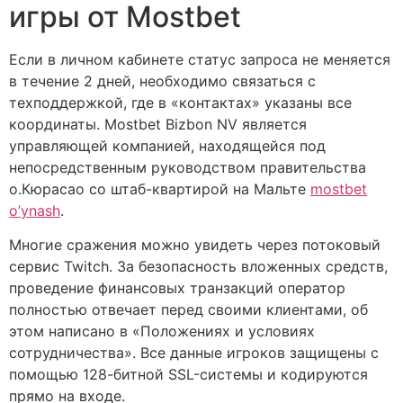
игры от Mostbet
Если в личном кабинете статус запроса не меняется
в течение 2 дней, необходимо связаться с
техподдержкой, где в «контактах» указаны все
координаты. Mostbet Bizbon NV является
управляющей компанией, находящейся под
непосредственным руководством правительства
о.Кюрасао со штаб-квартирой на Мальте
mostbet
o’ynash
.
Многие сражения можно увидеть через потоковый
сервис Twitch. За безопасность вложенных средств,
проведение финансовых транзакций оператор
полностью отвечает перед своими клиентами, об
этом написано в «Положениях и условиях
сотрудничества». Все данные игроков защищены с
помощью 128-битной SSL-системы и кодируются
прямо на входе.