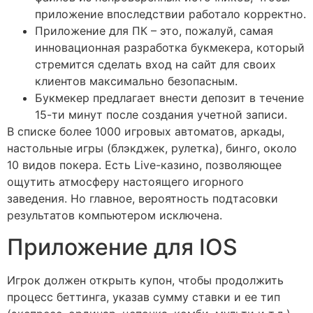
приложение впоследствии работало корректно.
Приложение для ПК – это, пожалуй, самая
инновационная разработка букмекера, который
стремится сделать вход на сайт для своих
клиентов максимально безопасным.
Букмекер предлагает внести депозит в течение
15-ти минут после создания учетной записи.
В списке более 1000 игровых автоматов, аркады,
настольные игры (блэкджек, рулетка), бинго, около
10 видов покера. Есть Live-казино, позволяющее
ощутить атмосферу настоящего игорного
заведения. Но главное, вероятность подтасовки
результатов компьютером исключена.
Приложение для IOS
Игрок должен открыть купон, чтобы продолжить
процесс беттинга, указав сумму ставки и ее тип