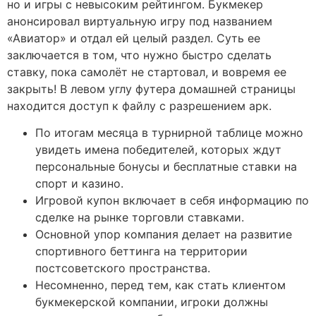
но и игры с невысоким рейтингом. Букмекер
анонсировал виртуальную игру под названием
«Авиатор» и отдал ей целый раздел. Суть ее
заключается в том, что нужно быстро сделать
ставку, пока самолёт не стартовал, и вовремя ее
закрыть! В левом углу футера домашней страницы
находится доступ к файлу с разрешением арк.
По итогам месяца в турнирной таблице можно
увидеть имена победителей, которых ждут
персональные бонусы и бесплатные ставки на
спорт и казино.
Игровой купон включает в себя информацию по
сделке на рынке торговли ставками.
Основной упор компания делает на развитие
спортивного беттинга на территории
постсоветского пространства.
Несомненно, перед тем, как стать клиентом
букмекерской компании, игроки должны