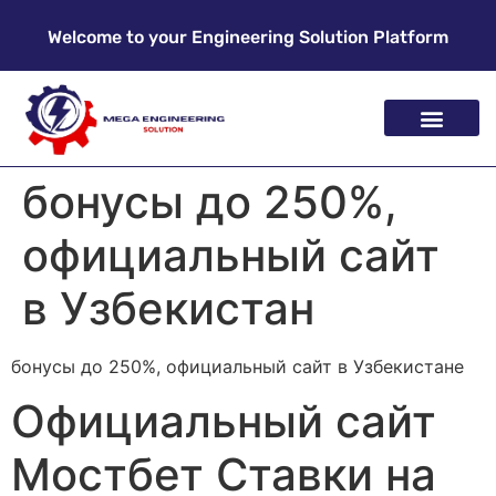
Welcome to your Engineering Solution Platform
бонусы до 250%,
официальный сайт
в Узбекистан
бонусы до 250%, официальный сайт в Узбекистане
Официальный сайт
Мостбет Ставки на