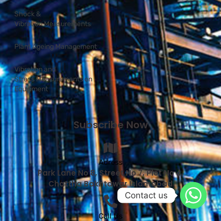
Shock &
Vibration Measurements
Plant Ageing Management
Vibration and
Stress Measurements on
Equipment
Subscribe Now
Adress
Park Lane No 8, Street No 7, Plot No 4,
Chattha Bakhtawar Islamabad
Contact us
Call Us