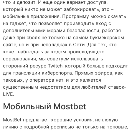
что и депозит. И еще один вариант доступа,
который никто не может заблокировать, это –
мобильные приложения. Программу можно скачать
на гаджет, что позволяет производить вход с
дополнительными мерами безопасности, работая
даже при сбоях не только на самом букмекерском
сайте, но и при неполадках в Сети. Для тех, кто
хочет наблюдать за ходом происходящего
соревнования, мы советуем использовать
сторонний ресурс Twitch, который больше подходит
для трансляции киберспорта. Прямых эфиров, как
таковых, у оператора нет, и это является
существенным недостатком для любителей ставок-
LIVE.
Мобильный Mostbet
MostBet предлагает хорошие условия, неплохую
линию с подробной росписью не только на топовые,