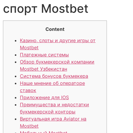
спорт Mostbet
Content
Казино, слоты и другие игры от
Mostbet
Платежные системы
Обзор букмекерской компании
Mostbet Узбекистан
Система бонусов букмекера
Наше мнение об операторе
ставок
Приложение для IOS
Преимущества и недостатки
букмекерской конторы
Виртуальная игра Aviator на
Mostbet