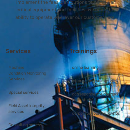
implement the feasible solutions to particular
critical equipment and facilities. We have the
ability to operate wherever our customers are.
Services
Trainings
Machine
online learning
Condition Monitoring
Services
inhouse course overview
Special services
correspondence courses
(self-study)
Field Asset integrity
services
corporate courses (onsite)
Consulting access