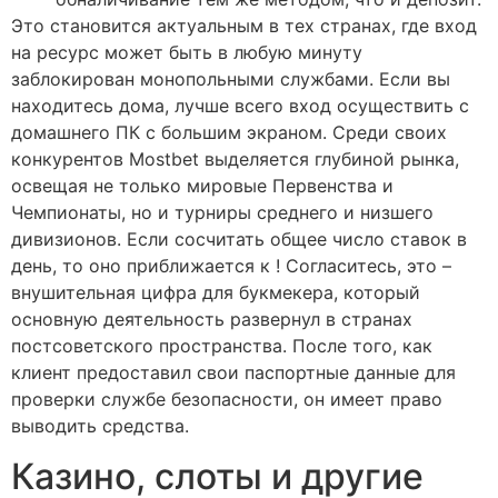
Это становится актуальным в тех странах, где вход
на ресурс может быть в любую минуту
заблокирован монопольными службами. Если вы
находитесь дома, лучше всего вход осуществить с
домашнего ПК с большим экраном. Среди своих
конкурентов Mostbet выделяется глубиной рынка,
освещая не только мировые Первенства и
Чемпионаты, но и турниры среднего и низшего
дивизионов. Если сосчитать общее число ставок в
день, то оно приближается к ! Согласитесь, это –
внушительная цифра для букмекера, который
основную деятельность развернул в странах
постсоветского пространства. После того, как
клиент предоставил свои паспортные данные для
проверки службе безопасности, он имеет право
выводить средства.
Казино, слоты и другие