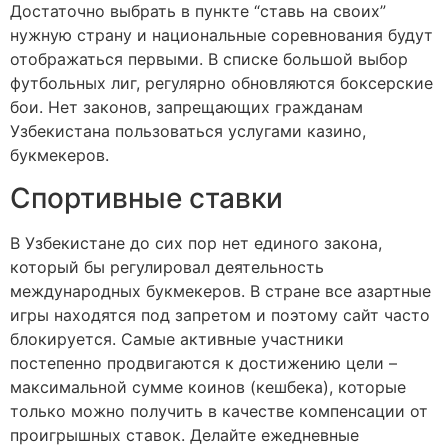
Достаточно выбрать в пункте “ставь на своих”
нужную страну и национальные соревнования будут
отображаться первыми. В списке большой выбор
футбольных лиг, регулярно обновляются боксерские
бои. Нет законов, запрещающих гражданам
Узбекистана пользоваться услугами казино,
букмекеров.
Спортивные ставки
В Узбекистане до сих пор нет единого закона,
который бы регулировал деятельность
международных букмекеров. В стране все азартные
игры находятся под запретом и поэтому сайт часто
блокируется. Самые активные участники
постепенно продвигаются к достижению цели –
максимальной сумме коинов (кешбека), которые
только можно получить в качестве компенсации от
проигрышных ставок. Делайте ежедневные