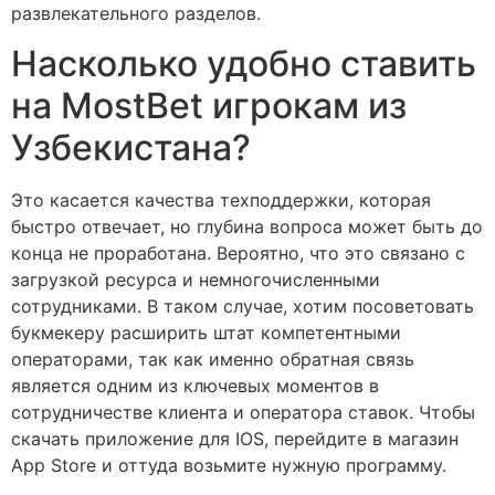
развлекательного разделов.
Насколько удобно ставить
на MostBet игрокам из
Узбекистана?
Это касается качества техподдержки, которая
быстро отвечает, но глубина вопроса может быть до
конца не проработана. Вероятно, что это связано с
загрузкой ресурса и немногочисленными
сотрудниками. В таком случае, хотим посоветовать
букмекеру расширить штат компетентными
операторами, так как именно обратная связь
является одним из ключевых моментов в
сотрудничестве клиента и оператора ставок. Чтобы
скачать приложение для IOS, перейдите в магазин
App Store и оттуда возьмите нужную программу.