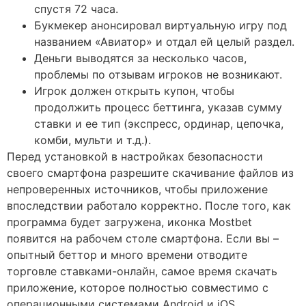
спустя 72 часа.
Букмекер анонсировал виртуальную игру под
названием «Авиатор» и отдал ей целый раздел.
Деньги выводятся за несколько часов,
проблемы по отзывам игроков не возникают.
Игрок должен открыть купон, чтобы
продолжить процесс беттинга, указав сумму
ставки и ее тип (экспресс, ординар, цепочка,
комби, мульти и т.д.).
Перед установкой в настройках безопасности
своего смартфона разрешите скачивание файлов из
непроверенных источников, чтобы приложение
впоследствии работало корректно. После того, как
программа будет загружена, иконка Mostbet
появится на рабочем столе смартфона. Если вы –
опытный беттор и много времени отводите
торговле ставками-онлайн, самое время скачать
приложение, которое полностью совместимо с
операционными системами Android и iOS.