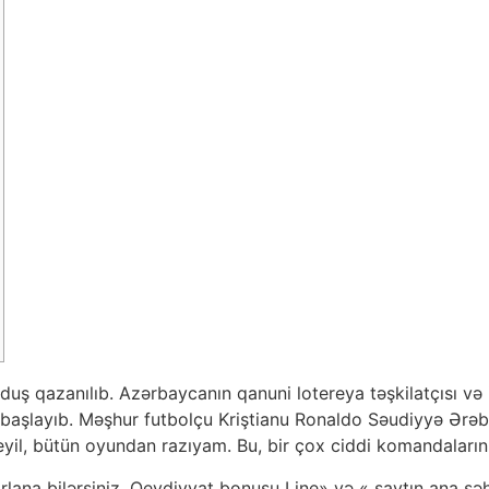
uş qazanılıb. Azərbaycanın qanuni lotereya təşkilatçısı və
başlayıb. Məşhur futbolçu Kriştianu Ronaldo Səudiyyə Ərəbi
yil, bütün oyundan razıyam. Bu, bir çox ciddi komandaların 
arlana bilərsiniz. Qeydiyyat bonusu Linе» və « sаytın аnа s