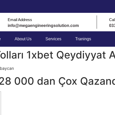
Email Address
Cal
info@megaengineeringsolution.com
03
e
About Us
Services
Tranings
Yolları 1xbet Qeydiyyat
rbaycan
28 000 dan Çox Qazan