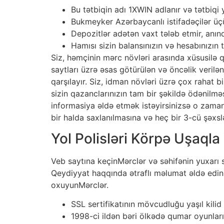
Bu tətbiqin adı 1XWIN adlanır və tətbiqi
Bukmеykеr Аzərbаyсаnlı istifаdəçilər üçü
Depozitlər adətən vaxt tələb etmir, anın
Hamısı sizin balansınızın və hesabınızın
Siz, həmçinin mərc növləri arasında xüsusilə q
saytları üzrə əsas götürülən və öncəlik verilən 
qarşılayır. Siz, idman növləri üzrə çox rahat 
sizin qazanclarınızın tam bir şəkildə ödənilmə
informasiya əldə etmək istəyirsinizsə o zaman 1
bir halda saxlanılmasına və heç bir 3-cü şəxs
Yol Polisləri Körpə Uşaql
Veb saytına keçinMərclər və səhifənin yuxarı 
Qeydiyyat haqqında ətraflı məlumat əldə edin 1
oxuyunMərclər.
SSL sertifikatının mövcudluğu yaşıl kilid işa
1998-сi ildən bəri ölkədə qumаr оyunlаrı