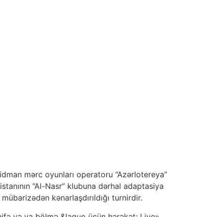
 idman mərc oyunları operatoru “Azərlotereya”
stanının “Al-Nasr” klubuna dərhal adaptasiya
mübarizədən kənarlaşdırıldığı turnirdir.
əhifə və yа bölmə &lаquо üçün hərəkət; Livе».