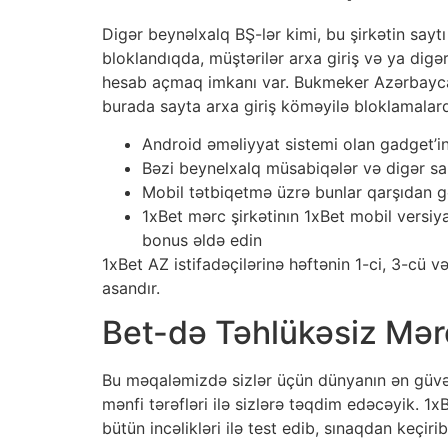
Digər beynəlxalq BŞ-lər kimi, bu şirkətin say
bloklandıqda, müştərilər arxa giriş və ya digə
hesab açmaq imkanı var. Bukmeker Azərbaycand
burada sayta arxa giriş köməyilə bloklamalar
Android əməliyyat sistemi olan gadget’in
Bəzi beynelxalq müsabiqələr və digər sah
Mobil tətbiqetmə üzrə bunlar qarşıdan 
1xBet mərc şirkətinın 1xBet mobil versiya
bonus əldə edin
1xBet AZ istifadəçilərinə həftənin 1-ci, 3-cü v
asandır.
Bet-də Təhlükəsiz Mər
Bu məqaləmizdə sizlər üçün dünyanın ən güvən
mənfi tərəfləri ilə sizlərə təqdim edəcəyik. 
bütün incəlikləri ilə test edib, sınaqdan keçirib.