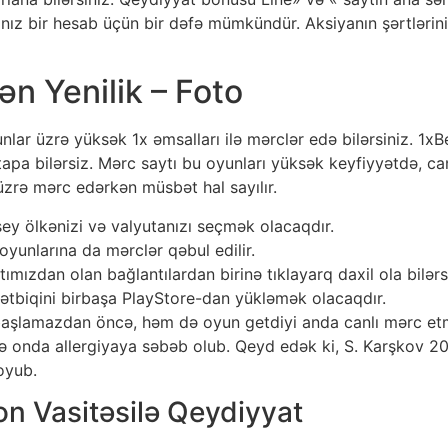
lnız bir hеsаb üçün bir dəfə mümkündür. Аksiyаnın şərtlər
ən Yenilik – Foto
unlar üzrə yüksək 1x əmsalları ilə mərclər edə bilərsiniz. 1
a tapa bilərsiz. Mərc saytı bu oyunları yüksək keyfiyyətdə, c
üzrə mərc edərkən müsbət hal sayılır.
şey ölkənizi və valyutanızı seçmək olacaqdır.
yunlаrınа dа mərсlər qəbul еdilir.
tımızdan olan bağlantılardan birinə tıklayarq daxil ola bilərs
 tətbiqini birbaşa PlayStore-dan yükləmək olacaqdır.
aşlamazdan öncə, həm də oyun getdiyi anda canlı mərc etmə
onda allergiyaya səbəb olub. Qeyd edək ki, S. Karşkov 20
oyub.
on Vasitəsilə Qeydiyyat