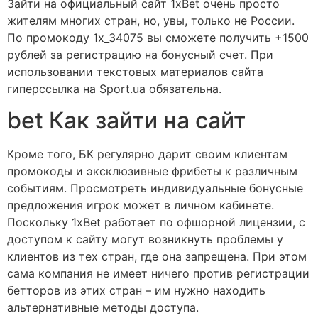
Зайти на официальный сайт 1xBet очень просто
жителям многих стран, но, увы, только не России.
По промокоду 1x_34075 вы сможете получить +1500
рублей за регистрацию на бонусный счет. При
использовании текстовых материалов сайта
гиперссылка на Sport.ua обязательна.
bet Как зайти на сайт
Кроме того, БК регулярно дарит своим клиентам
промокоды и эксклюзивные фрибеты к различным
событиям. Просмотреть индивидуальные бонусные
предложения игрок может в личном кабинете.
Поскольку 1xBet работает по офшорной лицензии, с
доступом к сайту могут возникнуть проблемы у
клиентов из тех стран, где она запрещена. При этом
сама компания не имеет ничего против регистрации
бетторов из этих стран – им нужно находить
альтернативные методы доступа.