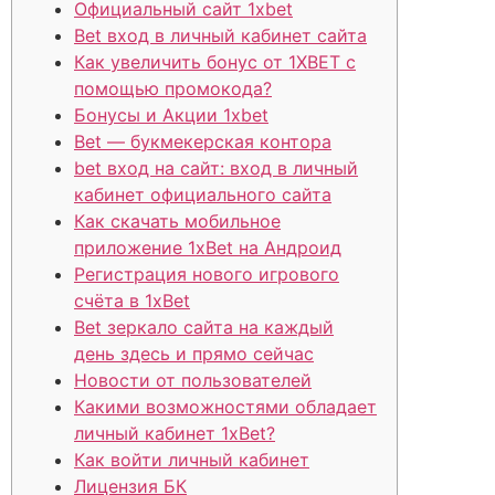
Официальный сайт 1xbet
Bet вход в личный кабинет сайта
Как увеличить бонус от 1XBET с
помощью промокода?
Бонусы и Акции 1xbet
Bet — букмекерская контора
bet вход на сайт: вход в личный
кабинет официального сайта
Как скачать мобильное
приложение 1xBet на Андроид
Регистрация нового игрового
счёта в 1xBet
Bet зеркало сайта на каждый
день здесь и прямо сейчас
Новости от пользователей
Какими возможностями обладает
личный кабинет 1xBet?
Как войти личный кабинет
Лицензия БК