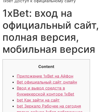
1хбет Доступ к официальному сайту
1xBet: вход на
официальный сайт,
полная версия,
мобильная версия
Content
Приложение 1хBet на Айфон
Bet официальный сайт онлайн
Ввод и вывод средств в
букмекерской конторе 1xBet
bet Как зайти на сайт
bet Зеркало Рабочее на сегодня