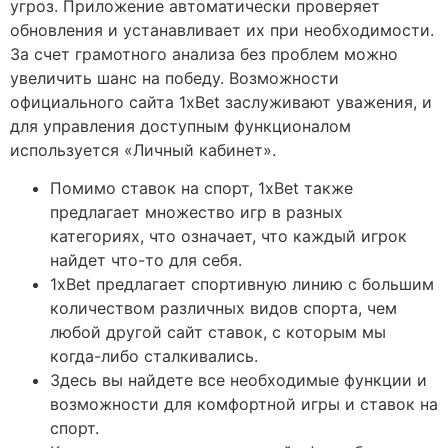
угроз. Приложение автоматически проверяет
обновления и устанавливает их при необходимости.
За счет грамотного анализа без проблем можно
увеличить шанс на победу. Возможности
официального сайта 1xBet заслуживают уважения, и
для управления доступным функционалом
используется «Личный кабинет».
Помимо ставок на спорт, 1xBet также
предлагает множество игр в разных
категориях, что означает, что каждый игрок
найдет что-то для себя.
1xBet предлагает спортивную линию с большим
количеством различных видов спорта, чем
любой другой сайт ставок, с которым мы
когда-либо сталкивались.
Здесь вы найдете все необходимые функции и
возможности для комфортной игры и ставок на
спорт.