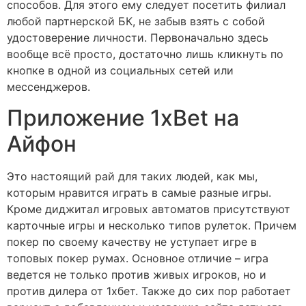
способов. Для этого ему следует посетить филиал
любой партнерской БК, не забыв взять с собой
удостоверение личности. Первоначально здесь
вообще всё просто, достаточно лишь кликнуть по
кнопке в одной из социальных сетей или
мессенджеров.
Приложение 1хBet на
Айфон
Это настоящий рай для таких людей, как мы,
которым нравится играть в самые разные игры.
Кроме диджитал игровых автоматов присутствуют
карточные игры и несколько типов рулеток. Причем
покер по своему качеству не уступает игре в
топовых покер румах. Основное отличие – игра
ведется не только против живых игроков, но и
против дилера от 1хбет. Также до сих пор работает