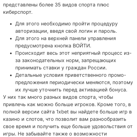
представлены более 35 видов спорта плюс
киберспорт.
Для этого необходимо пройти процедуру
авторизации, введя свой логин и пароль.
Для этого на верхней панели управления
предусмотрена кнопка ВОЙТИ.
Происходит весь этот неприятный процесс из-
за законодательных норм, запрещающих
принимать ставки у граждан России.
Детальные условия приветственного промо-
предложения периодически меняются, поэтому
их лучше уточнить перед активацией бонуса.
У них так много разных видов спорта, чтобы
привлечь как можно больше игроков. Кроме того, в
полной версии сайта 1xbet вы найдете больше игр в
казино и слотов, что позволит вам разнообразить
свое время и получить еще больше удовольствия от
игры. Не забывайте также о возможности