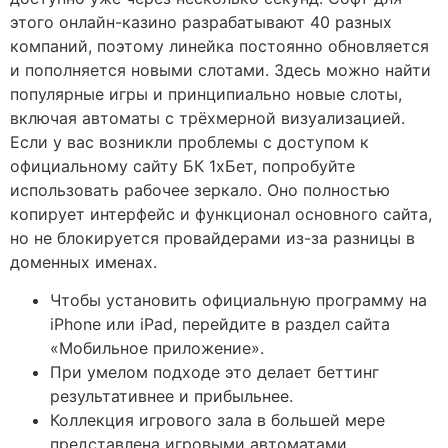
этого онлайн-казино разрабатывают 40 разных
компаний, поэтому линейка постоянно обновляется
и пополняется новыми слотами. Здесь можно найти
популярные игры и принципиально новые слоты,
включая автоматы с трёхмерной визуализацией.
Если у вас возникли проблемы с доступом к
официальному сайту БК 1хБет, попробуйте
использовать рабочее зеркало. Оно полностью
копирует интерфейс и функционал основного сайта,
но не блокируется провайдерами из-за разницы в
доменных именах.
Чтобы установить официальную программу на
iPhone или iPad, перейдите в раздел сайта
«Мобильное приложение».
При умелом подходе это делает беттинг
результативнее и прибыльнее.
Коллекция игрового зала в большей мере
представлена игровыми автоматами.