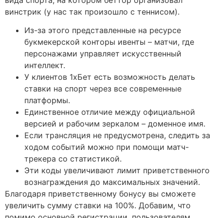
винстрик (у нас так произошло с теннисом).
Из-за этого представленные на ресурсе
букмекерской конторы ивенты – матчи, где
персонажами управляет искусственный
интеллект.
У клиентов 1xБет есть возможность делать
ставки на спорт через все современные
платформы.
Единственное отличие между официальной
версией и рабочим зеркалом – доменное имя.
Если трансляция не предусмотрена, следить за
ходом событий можно при помощи матч-
трекера со статистикой.
Эти коды увеличивают лимит приветственного
вознаграждения до максимальных значений.
Благодаря приветственному бонусу вы сможете
увеличить сумму ставки на 100%. Добавим, что
помимо основной регистрации, пользователям