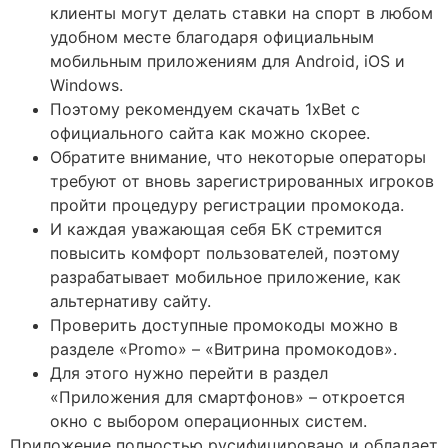
клиенты могут делать ставки на спорт в любом
удобном месте благодаря официальным
мобильным приложениям для Android, iOS и
Windows.
Поэтому рекомендуем скачать 1xBet с
официального сайта как можно скорее.
Обратите внимание, что некоторые операторы
требуют от вновь зарегистрированных игроков
пройти процедуру регистрации промокода.
И каждая уважающая себя БК стремится
повысить комфорт пользователей, поэтому
разрабатывает мобильное приложение, как
альтернативу сайту.
Проверить доступные промокоды можно в
разделе «Promo» – «Витрина промокодов».
Для этого нужно перейти в раздел
«Приложения для смартфонов» – откроется
окно с выбором операционных систем.
Приложение полностью русифицировано и обладает