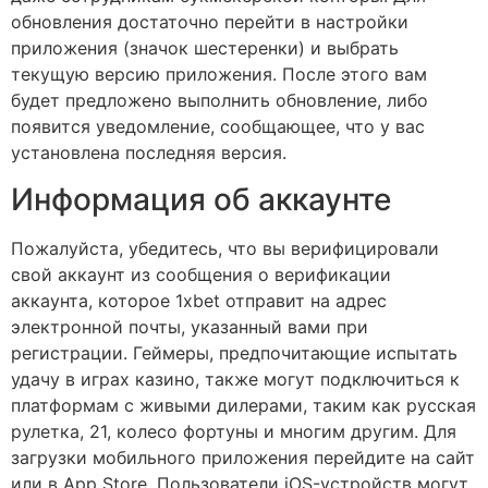
обновления достаточно перейти в настройки
приложения (значок шестеренки) и выбрать
текущую версию приложения. После этого вам
будет предложено выполнить обновление, либо
появится уведомление, сообщающее, что у вас
установлена последняя версия.
Информация об аккаунте
Пожалуйста, убедитесь, что вы верифицировали
свой аккаунт из сообщения о верификации
аккаунта, которое 1xbet отправит на адрес
электронной почты, указанный вами при
регистрации. Геймеры, предпочитающие испытать
удачу в играх казино, также могут подключиться к
платформам с живыми дилерами, таким как русская
рулетка, 21, колесо фортуны и многим другим. Для
загрузки мобильного приложения перейдите на сайт
или в App Store. Пользователи iOS-устройств могут