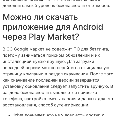
дополнительный уровень безопасности от хакеров.
Можно ли скачать
приложение для Android
через Play Market?
В ОС Google маркет не содержит ПО для беттинга,
поэтому заниматься поиском обновлений и их
инсталляцией нужно вручную. Для загрузки
последней версии можно перейти на официальную
страницу компании в раздел скачивания. После того
как скачивание последней версии завершится,
установку обновления следует запустить вручную. В
разделе безопасности выполняется привязка
телефона, настройка смены пароля и данных для его
восстановления, способ аутентификации.
1xbet понимает, что не у всех есть доступ к