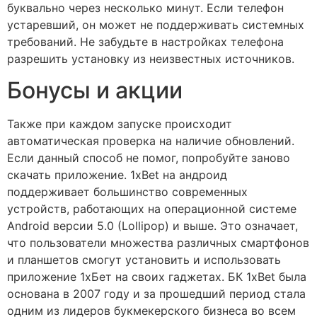
буквально через несколько минут. Если телефон
устаревший, он может не поддерживать системных
требований. Не забудьте в настройках телефона
разрешить установку из неизвестных источников.
Бонусы и акции
Также при каждом запуске происходит
автоматическая проверка на наличие обновлений.
Если данный способ не помог, попробуйте заново
скачать приложение. 1xBet на андроид
поддерживает большинство современных
устройств, работающих на операционной системе
Android версии 5.0 (Lollipop) и выше. Это означает,
что пользователи множества различных смартфонов
и планшетов смогут установить и использовать
приложение 1хБет на своих гаджетах. БК 1xBet была
основана в 2007 году и за прошедший период стала
одним из лидеров букмекерского бизнеса во всем