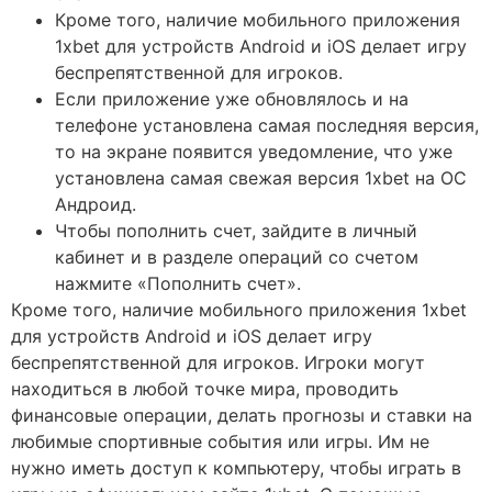
Кроме того, наличие мобильного приложения
1xbet для устройств Android и iOS делает игру
беспрепятственной для игроков.
Если приложение уже обновлялось и на
телефоне установлена самая последняя версия,
то на экране появится уведомление, что уже
установлена самая свежая версия 1xbet на ОС
Андроид.
Чтобы пополнить счет, зайдите в личный
кабинет и в разделе операций со счетом
нажмите «Пополнить счет».
Кроме того, наличие мобильного приложения 1xbet
для устройств Android и iOS делает игру
беспрепятственной для игроков. Игроки могут
находиться в любой точке мира, проводить
финансовые операции, делать прогнозы и ставки на
любимые спортивные события или игры. Им не
нужно иметь доступ к компьютеру, чтобы играть в