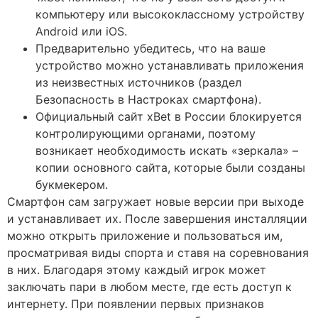
компьютеру или высококлассному устройству
Android или iOS.
Предварительно убедитесь, что на ваше
устройство можно устанавливать приложения
из неизвестных источников (раздел
Безопасность в Настроках смартфона).
Официальный сайт xBet в России блокируется
контролирующими органами, поэтому
возникает необходимость искать «зеркала» –
копии основного сайта, которые были созданы
букмекером.
Смартфон сам загружает новые версии при выходе
и устанавливает их. После завершения инсталляции
можно открыть приложение и пользоваться им,
просматривая виды спорта и ставя на соревнования
в них. Благодаря этому каждый игрок может
заключать пари в любом месте, где есть доступ к
интернету. При появлении первых признаков