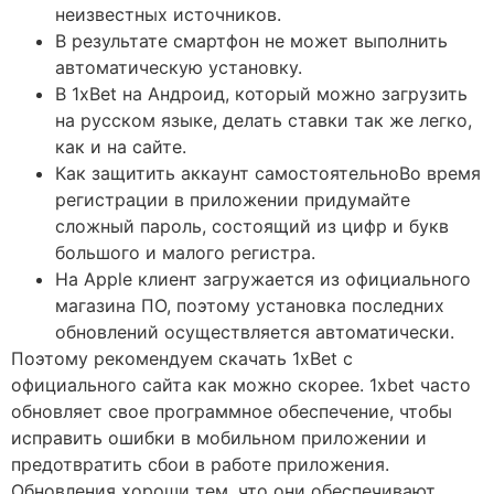
неизвестных источников.
В результате смартфон не может выполнить
автоматическую установку.
В 1xBet на Андроид, который можно загрузить
на русском языке, делать ставки так же легко,
как и на сайте.
Как защитить аккаунт самостоятельноВо время
регистрации в приложении придумайте
сложный пароль, состоящий из цифр и букв
большого и малого регистра.
На Apple клиент загружается из официального
магазина ПО, поэтому установка последних
обновлений осуществляется автоматически.
Поэтому рекомендуем скачать 1xBet с
официального сайта как можно скорее. 1xbet часто
обновляет свое программное обеспечение, чтобы
исправить ошибки в мобильном приложении и
предотвратить сбои в работе приложения.
Обновления хороши тем, что они обеспечивают