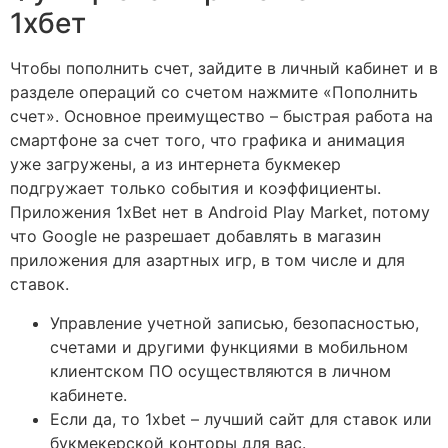
1хбет
Чтобы пополнить счет, зайдите в личный кабинет и в
разделе операций со счетом нажмите «Пополнить
счет». Основное преимущество – быстрая работа на
смартфоне за счет того, что графика и анимация
уже загружены, а из интернета букмекер
подгружает только события и коэффициенты.
Приложения 1xBet нет в Android Play Market, потому
что Google не разрешает добавлять в магазин
приложения для азартных игр, в том числе и для
ставок.
Управление учетной записью, безопасностью,
счетами и другими функциями в мобильном
клиентском ПО осуществляются в личном
кабинете.
Если да, то 1xbet – лучший сайт для ставок или
букмекерской конторы для вас.