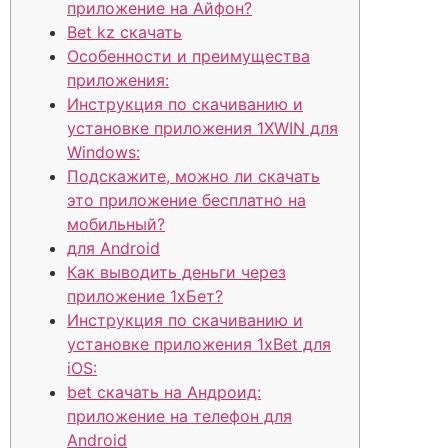
приложение на Айфон?
Bet kz скачать
Особенности и преимущества
приложения:
Инструкция по скачиванию и
установке приложения 1XWIN для
Windows:
Подскажите, можно ли скачать
это приложение бесплатно на
мобильный?
для Android
Как выводить деньги через
приложение 1хБет?
Инструкция по скачиванию и
установке приложения 1xBet для
iOS:
bet скачать на Андроид:
приложение на телефон для
Android