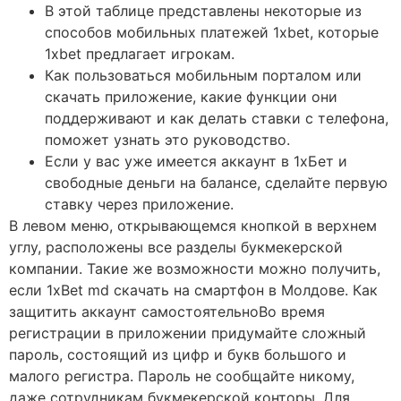
В этой таблице представлены некоторые из
способов мобильных платежей 1xbet, которые
1xbet предлагает игрокам.
Как пользоваться мобильным порталом или
скачать приложение, какие функции они
поддерживают и как делать ставки с телефона,
поможет узнать это руководство.
Если у вас уже имеется аккаунт в 1хБет и
свободные деньги на балансе, сделайте первую
ставку через приложение.
В левом меню, открывающемся кнопкой в верхнем
углу, расположены все разделы букмекерской
компании. Такие же возможности можно получить,
если 1xBet md скачать на смартфон в Молдове. Как
защитить аккаунт самостоятельноВо время
регистрации в приложении придумайте сложный
пароль, состоящий из цифр и букв большого и
малого регистра. Пароль не сообщайте никому,
даже сотрудникам букмекерской конторы. Для