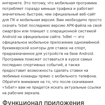
интернете. Это потому, что мобильная программа
потребляет гораздо меньше трафика и работает
значительно быстрее, чем официальный веб-сайт
для ПК и мобильная версия. Вам необходипо просто
скачать 1xbet последнюю версию APK-файла на свой
смартфон или планшет с операционной системой
Android на официальном сайте. 1xBet — это
официальное мобильное приложение одноимённой
букмекерской конторы для ставок на спорт,
предназначенное для устройств на базе Android.
Программа поможет оставаться в курсе самых
последних спортивных событий, а также
предоставит возможность сделать ставки на
любимые команды прямо с мобильного телефона.
Обратите внимание на то, что после скачивания
«1хБет» вам не придется искать актуальные ссылки
на рабочие зеркала.
Функционал приложения