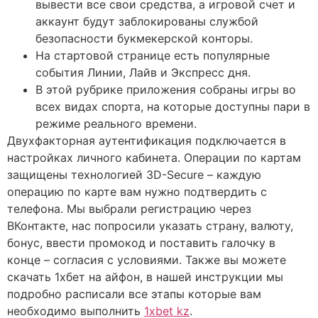
вывести все свои средства, а игровой счет и
аккаунт будут заблокированы службой
безопасности букмекерской конторы.
На стартовой странице есть популярные
события Линии, Лайв и Экспресс дня.
В этой рубрике приложения собраны игры во
всех видах спорта, на которые доступны пари в
режиме реального времени.
Двухфакторная аутентификация подключается в
настройках личного кабинета. Операции по картам
защищены технологией 3D-Secure – каждую
операцию по карте вам нужно подтвердить с
телефона. Мы выбрали регистрацию через
ВКонтакте, нас попросили указать страну, валюту,
бонус, ввести промокод и поставить галочку в
конце – согласия с условиями. Также вы можете
скачать 1хбет на айфон, в нашей инструкции мы
подробно расписали все этапы которые вам
необходимо выполнить
1xbet kz
.