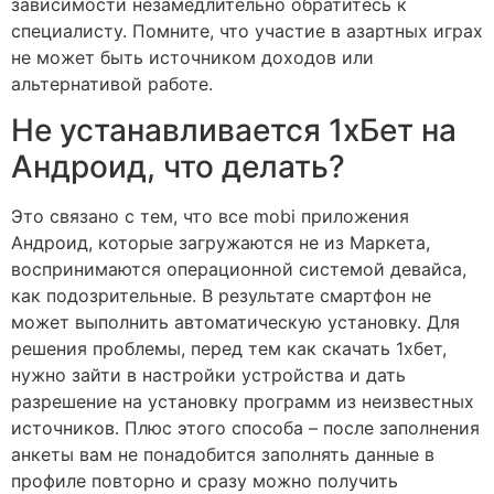
зависимости незамедлительно обратитесь к
специалисту. Помните, что участие в азартных играх
не может быть источником доходов или
альтернативой работе.
Не устанавливается 1хБет на
Андроид, что делать?
Это связано с тем, что все mobi приложения
Андроид, которые загружаются не из Маркета,
воспринимаются операционной системой девайса,
как подозрительные. В результате смартфон не
может выполнить автоматическую установку. Для
решения проблемы, перед тем как скачать 1хбет,
нужно зайти в настройки устройства и дать
разрешение на установку программ из неизвестных
источников. Плюс этого способа – после заполнения
анкеты вам не понадобится заполнять данные в
профиле повторно и сразу можно получить